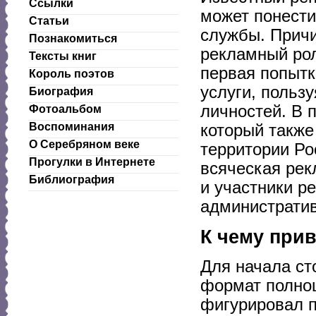
Ссылки
может понести
Статьи
службы. Причи
Познакомиться
рекламный роли
Тексты книг
первая попытк
Король поэтов
услуги, польз
Биография
личностей. В 
Фотоальбом
Воспоминания
который также
О Серебряном веке
территории Ро
Прогулки в Интернете
всяческая рек
Библиография
и участники р
административ
К чему прив
Для начала ст
формат полноц
фигурировал п