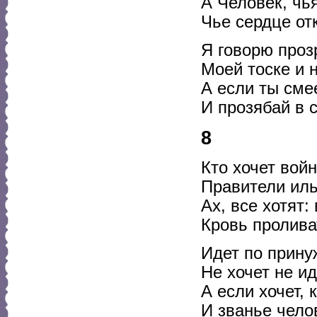
А Человек, чь
Чье сердце от
Я говорю проз
Моей тоске и 
А если ты сме
И прозябай в с
8
Кто хочет вой
Правители ил
Ах, все хотят:
Кровь пролива
Идет по прину
Не хочет не ид
А если хочет, 
И званье челов