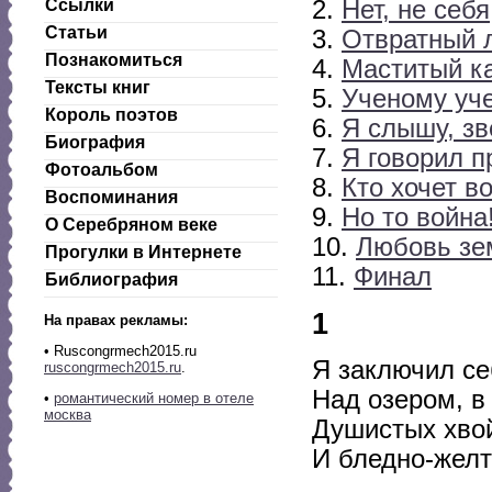
Ссылки
2.
Нет, не себя
Статьи
3.
Отвратный л
Познакомиться
4.
Маститый к
Тексты книг
5.
Ученому уче
Король поэтов
6.
Я слышу, зв
Биография
7.
Я говорил п
Фотоальбом
8.
Кто хочет во
Воспоминания
9.
Но то война!
О Серебряном веке
10.
Любовь зе
Прогулки в Интернете
11.
Финал
Библиография
1
На правах рекламы:
•
Ruscongrmech2015.ru
Я заключил се
ruscongrmech2015.ru
.
Над озером, в
•
романтический номер в отеле
москва
Душистых хвой
И бледно-желт