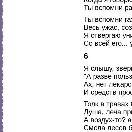
Ты вспомни р
Ты вспомни га
Весь ужас, со
Я отвергаю ун
Со всей его...
6
Я слышу, звер
"А разве поль
Ах, нет лекар
И средств пр
Толк в травах
Душа, леча пр
А воздух-то? а
Смола лесов б