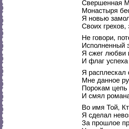
Свершенная М
Монастыря бе
Я новью замол
Своих грехов,
Не говори, по
Исполненный э
Я сжег любви
И флаг успеха 
Я расплескал 
Мне данное р
Порокам цепь 
И смял романа
Во имя Той, К
Я сделал нево
За прошлое пр