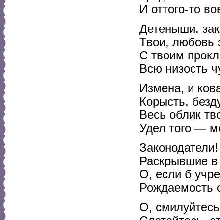
И оттого-то во
Детеныши, за
Твои, любовь 
С твоим прок
Всю низость чу
Измена, и ков
Корысть, безд
Весь облик тво
Удел того — ме
Законодатели! 
Раскрывшие в 
О, если б учр
Рождаемость с
О, смилуйтесь: