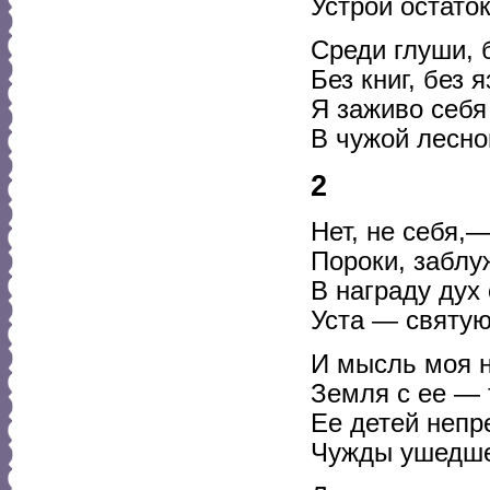
Устрой остато
Среди глуши, 
Без книг, без 
Я заживо себя
В чужой лесно
2
Нет, не себя,
Пороки, заблу
В награду дух
Уста — святую
И мысль моя н
Земля с ее —
Ее детей непр
Чужды ушедше