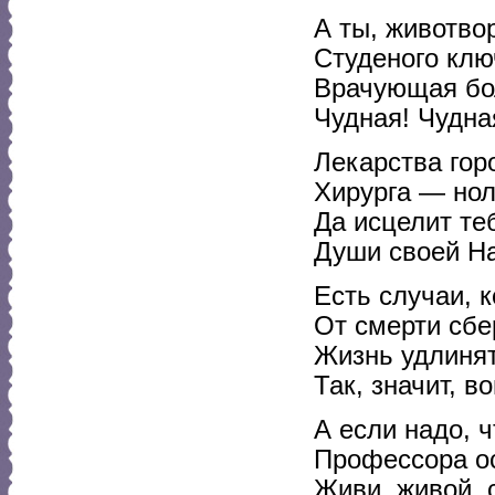
А ты, животво
Студеного ключ
Врачующая бо
Чудная! Чудна
Лекарства гор
Хирурга — нол
Да исцелит теб
Души своей На
Есть случаи, к
От смерти сбе
Жизнь удлиня
Так, значит, в
А если надо, ч
Профессора ос
Живи, живой, 