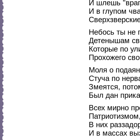
И шлешь "враг
И в глупом чв
Сверхзверские
Небось ты не 
Детенышам св
Которые по ул
Прохожего сво
Моля о подаян
Стуча по нерв
Змеятся, пото
Был дан прика
Всех мирно пр
Патриотизмом,
В них раззадо
И в массах вы