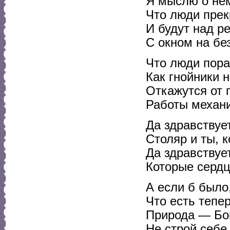
Я мыслю о не
Что люди прек
И будут над р
С окном на бе
Что люди пора
Как гнойники 
Откажутся от 
Работы механи
Да здравствуе
Столяр и ты, 
Да здравствуе
Которые серд
А если б было,
Что есть тепе
Природа — Бог
Не строй себе 