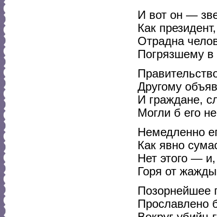
И вот он — зве
Как президент,
Отрадна челов
Погрязшему в 
Правительств
Другому объяв
И граждане, с
Могли б его не
Немедленно ег
Как явно сума
Нет этого — и,
Горя от жажды
Позорнейшее п
Прославлено 
Вокруг убийц г