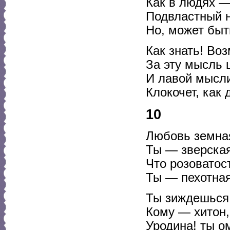
Как в людях —
Подвластный н
Но, может быт
Как знать! Воз
За эту мысль 
И лавой мысли
Клокочет, как
10
Любовь земна
Ты — зверская
Что розоватос
Ты — пехотная,
Ты зиждешься 
Кому — хитон,
Уродина! ты о