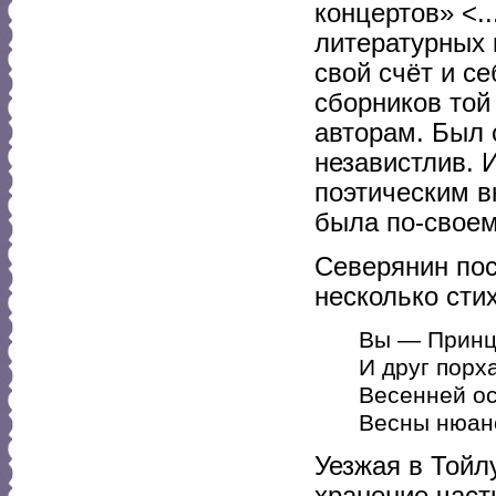
концертов» <.
литературных 
свой счёт и с
сборников то
авторам. Был 
независтлив. И
поэтическим в
была по-своем
Северянин пос
несколько сти
Вы — Принц
И друг порх
Весенней ос
Весны нюанс
Уезжая в Тойл
хранение част