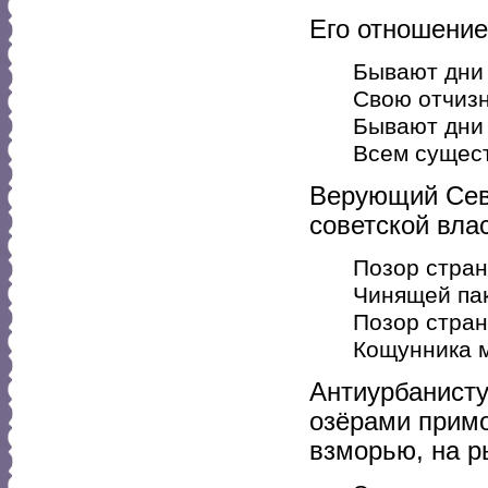
Его отношени
Бывают дни
Свою отчизн
Бывают дни 
Всем сущест
Верующий Сев
советской влас
Позор стран
Чинящей пак
Позор стра
Кощунника м
Антиурбанист
озёрами примо
взморью, на р