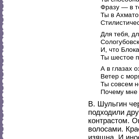
Фразу — в т
Ты в Ахмато
Стилистичес
Для тебя, д
Сологубовск
И, что Блока
Ты шестое п
А в глазах 
Ветер с мор
Ты совсем н
Почему мне 
В. Шульгин че
подходили дру
контрастом. О
волосами. Кра
изящна. И ино