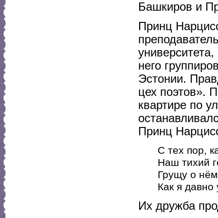
Башкиров и П
Принц Нарцисс
преподаватель
университета,
него группиро
Эстонии. Прав
цех поэтов». П
квартире по у
останавливалс
Принц Нарцис
С тех пор, 
Наш тихий г
Грущу о нём
Как я давно 
Их дружба про