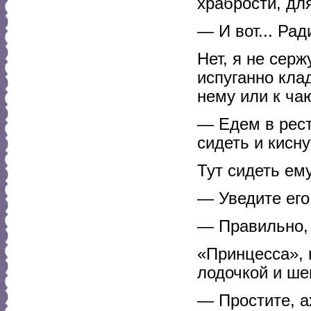
храбрости, дл
— И вот... Рад
Нет, я не сер
испуганно клад
нему или к ча
— Едем в рест
сидеть и кисн
Тут сидеть ем
— Уведите его
— Правильно, 
«Принцесса», к
лодочкой и ше
— Простите, а