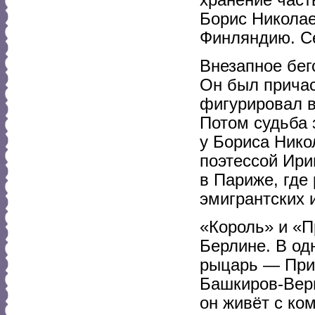
Борис Николае
Финляндию. Се
Внезапное бег
Он был причас
фигурировал в
Потом судьба 
у Бориса Нико
поэтессой Ири
в Париже, где
эмигрантских 
«Король» и «П
Берлине. В од
рыцарь — При
Башкиров-Вери
он живёт с ко