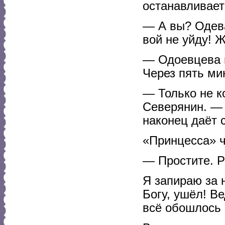
останавливает
— А вы? Одева
вой не уйду! 
— Одоевцева п
Через пять ми
— Только не к
Северянин. — 
наконец даёт 
«Принцесса» ч
— Простите. Р
Я запираю за 
Богу, ушёл! Ве
всё обошлось 