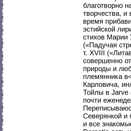
благотворно н
творчества, и 
время прибавил
эстийской лири
стихов Марии У
(«Падучая стр
т. XVIII («Лит
совершенно от
природы и люб
племянника в
Карловича, ин
Тойлы в Jarve
почти еженеде
Переписываюс
Северянкой и 
и все знакомы