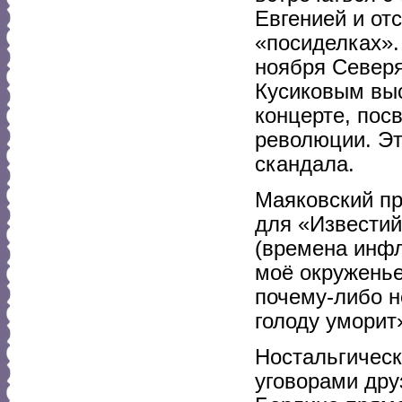
Евгенией и от
«посиделках».
ноября Северя
Кусиковым выс
концерте, пос
революции. Эт
скандала.
Маяковский пр
для «Известий
(времена инфля
моё окруженье
почему-либо н
голоду уморит
Ностальгическ
уговорами дру