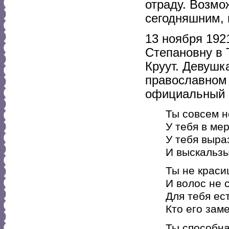
отраду. Возмо
сегодняшним, и
13 ноября 192
Степановну в 
Круут. Девушк
православном 
официальный 
Ты совсем н
У тебя в ме
У тебя выра
И выскальзы
Ты не краси
И волос не 
Для тебя ес
Кто его зам
Ты способна