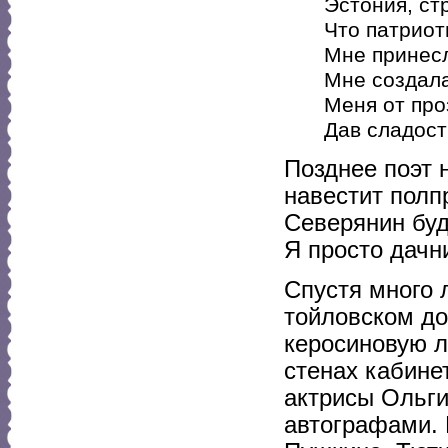
Эстония, ст
Что патриот
Мне принесл
Мне создала
Меня от про
Дав сладост
Позднее поэт н
навестит полп
Северянин буде
Я просто дачни
Спустя много 
тойловском до
керосиновую л
стенах кабине
актрисы Ольги
автографами. 