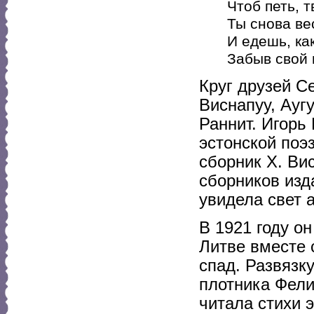
Чтоб петь, 
Ты снова ве
И едешь, ка
Забыв свой 
Круг друзей С
Виснапуу, Ауг
Раннит. Игорь
эстонской поэ
сборник Х. Ви
сборников изд
увидела свет 
В 1921 году он
Литве вместе 
спад. Развязк
плотника Фели
читала стихи э