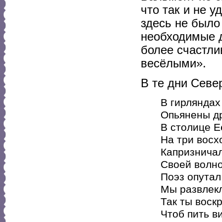
что так и не у
здесь не было 
необходимые д
более счастли
весёлыми».
В те дни Севе
В гирляндах
Опьянены др
В столице E
На три восх
Капризничал
Своей волн
Поэз опутал
Мы развлекл
Так ты воскр
Чтоб пить ви