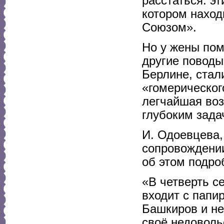
расстаться: эт
котором наход
Союзом».
Но у жены пом
другие поводы
Берлине, стал
«гомерическог
легчайшая воз
глубоким зада
И. Одоевцева,
сопровождении
об этом подро
«В четверть с
входит с папи
Башкиров и не
своё недоволь