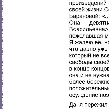
произведений 
своей жизни С
Барановой: «..
Она — девятн
В<асильевна> 
пожелавшая ме
Я жалею её, н
что давно уже
который не вс
свободы своей
в конце концо
она и не нужн
более бережно
положительные
осуждение поэ
Да, я пережил