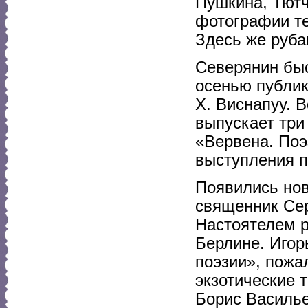
Пушкина, Тютч
фотографии те
Здесь же руба
Северянин быс
осенью публик
Х. Виснапуу. 
выпускает три 
«Вервена. Поэ
выступления п
Появились нов
священник Сер
Настоятелем р
Берлине. Игор
поэзии», пожа
экзотические 
Борис Василь