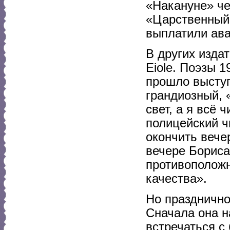
«Накануне» че
«Царственный 
выплатили ава
В других изда
Eiole. Поэзы 
прошло высту
грандиозный, 
свет, а я всё 
полицейский ч
окончить вече
вечере Бориса
противоположн
качества».
Но празднично
Сначала она н
встречаться с