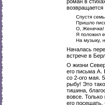
роман в стиха
возвращается 
Спустя семь 
Пришло пись
О, Женечка!
Я положил е
На музыку, н
Началась пере
встрече в Бер
О жизни Север
его письма А.
со 2-ого мая. 
рыбу! Это так
тишина, благо
вовсе. Только
его посещать. 