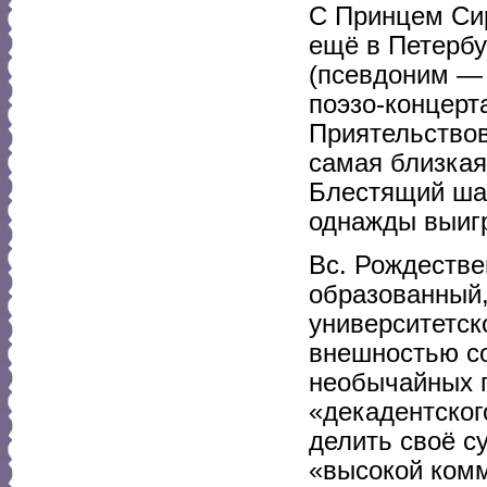
С Принцем Си
ещё в Петербу
(псевдоним — 
поэзо-концерт
Приятельствов
самая близкая
Блестящий ша
однажды выигр
Вс. Рождестве
образованный,
университетск
внешностью со
необычайных п
«декадентског
делить своё 
«высокой комм