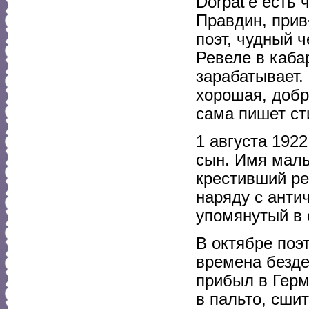
Dorpat'e есть
Правдин, прив
поэт, чудный 
Ревеле в каба
зарабатывает.
хорошая, добр
сама пишет ст
1 августа 192
сын. Имя маль
крестивший ре
наряду с анти
упомянутый в 
В октябре поэ
времена безде
прибыл в Герм
в пальто, сши