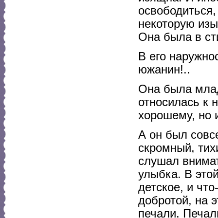
освободиться,
некоторую изы
Она была в ст
В его наружно
южанин!..
Она была млад
относилась к н
хорошему, но 
А он был совс
скромный, тих
слушал внимат
улыбка. В это
детское, и что
добротой, на 
печали. Печал