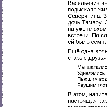
Васильевич вн
подыскала жил
Северянина. З
дочь Тамару. 
на уже плохом
встречи. По с
ей было семна
Ещё одна волн
старые друзья
Мы шатались
Удивлялись 
Пьющим водк
Рвущим глотк
В этом, напис
настоящая ка