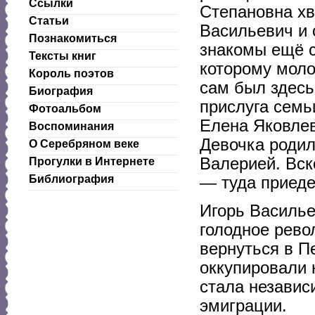
Ссылки
Степановна хв
Статьи
Васильевич и 
Познакомиться
знакомы ещё с
Тексты книг
которому моло
Король поэтов
сам был здесь
Биография
прислуга сем
Фотоальбом
Елена Яковлев
Воспоминания
Девочка родил
О Серебряном веке
Валерией. Вск
Прогулки в Интернете
Библиография
— туда приед
Игорь Василье
голодное рево
вернуться в П
оккупировали 
стала независ
эмиграции.