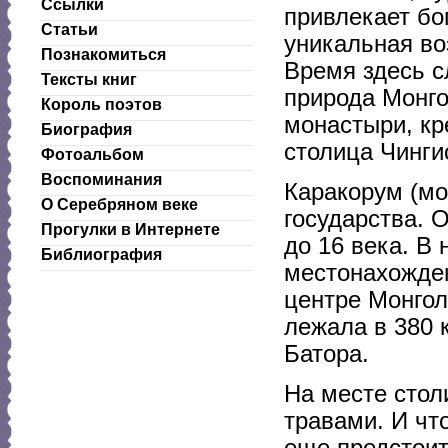
Ссылки
привлекает бо
Статьи
уникальная во
Познакомиться
Время здесь с
Тексты книг
природа Монго
Король поэтов
монастыри, кр
Биография
столица Чинги
Фотоальбом
Воспоминания
Каракорум (мо
О Серебряном веке
государства. 
Прогулки в Интернете
до 16 века. В
Библиография
местонахожден
центре Монгол
лежала в 380 
Батора.
На месте стол
травами. И чт
еще предстоит