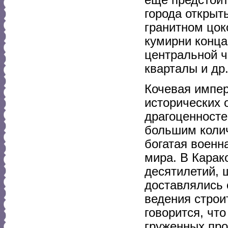
города открыт
гранитном цок
кумирни конца
центральной ч
кварталы и др
Кочевая импер
исторических 
драгоценносте
большим колич
богатая военн
мира. В Карак
десятилетий, 
доставлялись 
ведения строи
говорится, чт
груженных про