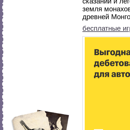
сказаний и ле
земля монахов
древней Монго
бесплатные иг