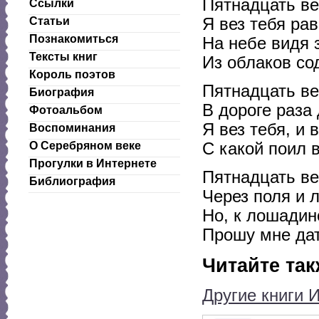
Пятнадцать ве
Ссылки
Статьи
Я вез тебя ра
Познакомиться
На небе видя 
Тексты книг
Из облаков со
Король поэтов
Пятнадцать ве
Биография
В дороге раза
Фотоальбом
Я вез тебя, и
Воспоминания
О Серебряном веке
С какой поил 
Прогулки в Интернете
Пятнадцать ве
Библиография
Через поля и ле
Но, к лошадин
Прошу мне дать
Читайте так
Другие книги 