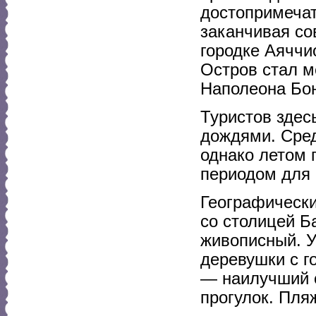
достопримеча
заканчивая со
городке Аяччи
Остров стал 
Наполеона Бон
Туристов здес
дождями. Сред
однако летом 
периодом для 
Географически
со столицей Б
живописный. У
деревушки с г
— наилучший 
прогулок. Пля