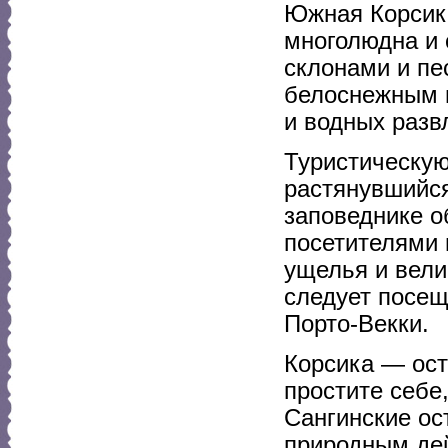
Южная Корсика
многолюдна и 
склонами и пе
белоснежным п
и водных разв
Туристическую
растянувшийся
заповеднике о
посетителями 
ущелья и вел
следует посе
Порто-Векки.
Корсика — ост
простите себе
Сангинские ос
природным дей