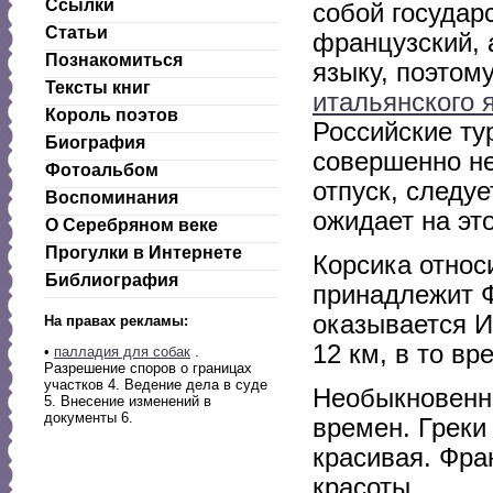
Ссылки
собой государ
Статьи
французский, 
Познакомиться
языку, поэтом
Тексты книг
итальянского 
Король поэтов
Российские ту
Биография
совершенно не
Фотоальбом
отпуск, следу
Воспоминания
ожидает на эт
О Серебряном веке
Прогулки в Интернете
Корсика относ
Библиография
принадлежит 
оказывается И
На правах рекламы:
12 км, в то вр
•
палладия для собак
.
Разрешение споров о границах
участков 4. Ведение дела в суде
Необыкновенна
5. Внесение изменений в
документы 6.
времен. Греки
красивая. Фра
красоты.