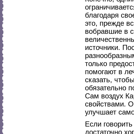
ограничиваетс
благодаря сво
это, прежде в
вобравшие в с
величественны
источники. По
разнообразным
только предос
помогают в ле
сказать, чтоб
обязательно п
Сам воздух К
свойствами. О
улучшает само
Если говорить
достаточно хо