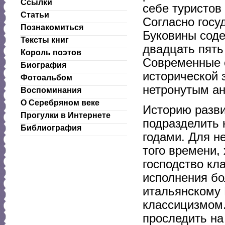
Ссылки
себе туристов
Статьи
Согласно госу
Познакомиться
Буковины соде
Тексты книг
двадцать пять
Король поэтов
Современные о
Биография
исторической 
Фотоальбом
нетронутым ан
Воспоминания
О Серебряном веке
Историю разви
Прогулки в Интернете
подразделить 
Библиография
годами. Для н
того времени,
господство кла
исполнения бо
итальянскому 
классицизмом
проследить на