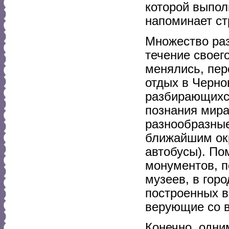
которой выпол
напоминает ст
Множество раз
течение своег
менялись, пер
отдых в Черно
разбирающихся
познания мира
разнообразные 
ближайшим окр
автобусы). По
монументов, 
музеев, в гор
построенных в
верующие со в
Конечно, одни