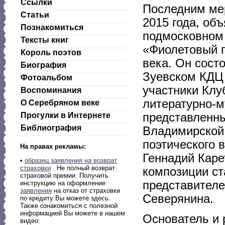
Ссылки
Последним ме
Статьи
2015 года, об
Познакомиться
подмосковном 
Тексты книг
«Фиолетовый п
Король поэтов
века. Он сост
Биография
Зуевском КДЦ 
Фотоальбом
участники Клу
Воспоминания
литературно-м
О Серебряном веке
представленны
Прогулки в Интернете
Библиография
Владимирской 
поэтического 
На правах рекламы:
Геннадий Каре
•
образец заявления на возврат
страховки
. Не полный возврат
композиции ст
страховой премии. Получить
представителе
инструкцию на оформление
заявления
на отказ от страховки
Северянина.
по кредиту Вы можете здесь.
Также ознакомиться с полезной
информацией Вы можете в нашем
Основатель и 
видео: