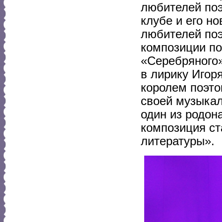
любителей поэ
клубе и его н
любителей поэ
композиции по
«Серебряного»
в лирику Игор
королем поэто
своей музыкал
один из родон
композиция с
литературы».