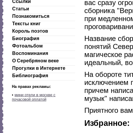
Ссылки
вас сразу огр
Статьи
сборника "Вер
Познакомиться
при медленном
Тексты книг
проговаривани
Король поэтов
Название сбор
Биография
понятий Север
Фотоальбом
Воспоминания
магическое ра
О Серебряном веке
идеальный, во
Прогулки в Интернете
На обороте тит
Библиография
исключением п
На правах рекламы:
причем написа
•
мини отели в москве с
музык" написа
почасовой оплатой
Приятного вам
Избранное: