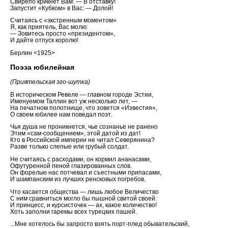
Свирепо крикнет Вам: — В отставку!
Запустит «Кубком» в Вас: — Долой!
Считаясь с «экстренным моментом»
Я, как приятель, Вас молю:
— Зовитесь просто «президентом»,
И дайте отпуск королю!
Берлин <1925>
Поэза юбилейная
(Приятельская эго-шутка)
В историческом Ревеле — главном городе Эстии,
Именуемом Таллин вот уж несколько лет, —
На печатном полотнище, что зовется «Известия»,
О своем юбилее нам поведал поэт.
Чья душа не проникнется, чье сознанье не ранено
Этим «сам-сообщением», этой датой из дат!
Кто в Российской империи не читал Северянина?
Разве только слепые или грубый солдат.
Не считаясь с расходами, он кормил ананасами,
Офутуренной пеной глазированных слов.
Он форелью нас потчевал и съестными припасами,
И шампанским из лучших ренсковых погребов.
Что касается общества — лишь любое Величество
С ним сравниться могло бы пышной свитой своей:
И принцесс, и курсисточек — ах, какое количество!
Хоть заполни гаремы всех турецких пашей.
...Мне хотелось бы запросто взять порт-плед обывательский,