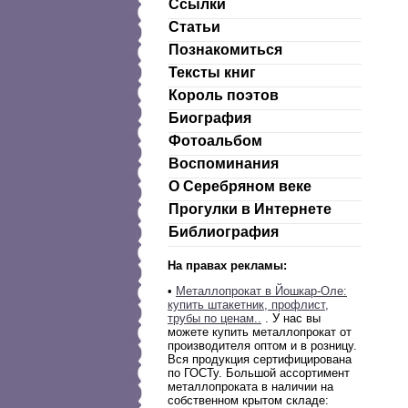
Ссылки
Статьи
Познакомиться
Тексты книг
Король поэтов
Биография
Фотоальбом
Воспоминания
О Серебряном веке
Прогулки в Интернете
Библиография
На правах рекламы:
•
Металлопрокат в Йошкар-Оле:
купить штакетник, профлист,
трубы по ценам..
. У нас вы
можете купить металлопрокат от
производителя оптом и в розницу.
Вся продукция сертифицирована
по ГОСТу. Большой ассортимент
металлопроката в наличии на
собственном крытом складе: