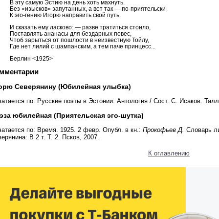
В эту самую Эстию на день хоть махнуть.
Без «изысков» запутанных, а вот так — по-приятельски
К эго-гению Игорю направить свой путь.
И сказать ему ласково: — разве тратиться стоило,
Поставлять ананасы для бездарных повес,
Чтоб зарыться от пошлости в неизвестную Тойлу,
Где нет лилий с шампанским, а тем паче принцесс...
Берлин <1925>
мментарии
орю Северянину (Юбилейная улыбка)
атается по: Русские поэты в Эстонии: Антология / Сост. С. Исаков. Талл
эза юбилейная (Приятельская эго-шутка)
атается по: Время. 1925. 2 февр. Опубл. в кн.:
Прокофьев Д.
Словарь ли
ерянина: В 2 т. Т. 2. Псков, 2007.
К оглавлению