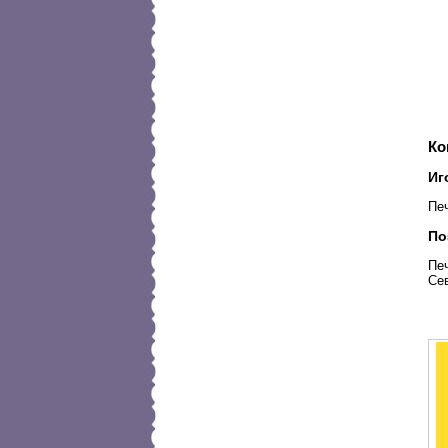
Ко
Иг
Печ
По
Печ
Сев