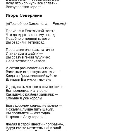
Хочу, чтоб сгинули все сплетни
Вокруг поэтов короля...
Игорь Северянин
(«Последние Известия» — Ревель)
Прочел я в Ревельской газете,
Что двадцать лет тому назад,
Подобно огненной комете
Вы озарили Петроград.
Прославив очень экстатично
И ананасы и шабли —
Вы сразу в гении публично
Себя тотчас произвели.
И сотни разномастных юбок
Взметали страстную метель, —
Когда в «Громокипящий кубок»
Вливали Вы мускат люнель.
И двадцать лет все в том же стиле
Вы продолжали эту роль,
Как вдруг, с разбега заявили: —
Отныне я уже король!
Быть королем сейчас не модно —
Пожалуй, лучше пить шабли.
Вы поглядите — ежегодно
Ныряют в Лету короли...
Желая в строй внести «поправку»,
Вдруг кто-то мстительный и злой