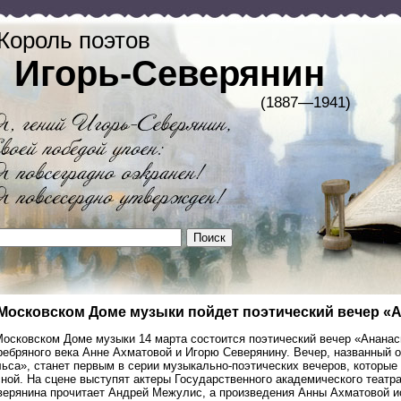
Король поэтов
Игорь-Северянин
(1887—1941)
Московском Доме музыки пойдет поэтический вечер «
Московском Доме музыки 14 марта состоится поэтический вечер «Анана
ребряного века Анне Ахматовой и Игорю Северянину. Вечер, названный 
ьса», станет первым в серии музыкально-поэтических вечеров, которые
ной. На сцене выступят актеры Государственного академического театр
верянина прочитает Андрей Межулис, а произведения Анны Ахматовой и