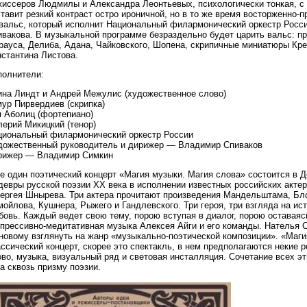
жиссеров Людмилы и Александра Леонтьевых, психологически тонкая, с 
тавит резкий контраст остро ироничной, но в то же время восторженно-
 вальс, который исполнит Национальный филармонический оркестр Росс
ивакова. В музыкальной программе безраздельно будет царить вальс: п
рауса, Делиба, Адана, Чайковского, Шопена, скрипичные миниатюры Кре
нстантина Листова.
полнители:
ина Линдт и Андрей Межулис (художественное слово)
ур Пирвердиев (скрипка)
я Аболиц (фортепиано)
ерий Микицкий (тенор)
циональный филармонический оркестр России
дожественный руководитель и дирижер — Владимир Спиваков
рижер — Владимир Симкин
 один поэтический концерт «Магия музыки. Магия слова» состоится в Д
девры русской поэзии XX века в исполнении известных российских акте
ергея Шнырева. Три актера прочитают произведения Мандельштама, Блок
ойлова, Кушнера, Рыжего и Гандлевского. Три героя, три взгляда на ис
овь. Каждый ведет свою тему, порою вступая в диалог, порою оставаяс
спрессивно-медитативная музыка Алексея Айги и его команды. Нателья 
новому взглянуть на жанр «музыкально-поэтической композиции». «Маги
ссический концерт, скорее это спектакль, в нем предполагаются некие 
во, музыка, визуальный ряд и световая инсталляция. Сочетание всех э
а сквозь призму поэзии.