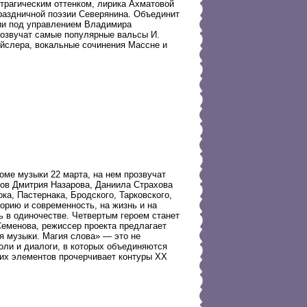
трагическим оттенком, лирика Ахматовой
праздничной поэзии Северянина. Объединит
ии под управлением Владимира
розвучат самые популярные вальсы И.
йслера, вокальные сочинения Массне и
оме музыки 22 марта, на нем прозвучат
ров Дмитрия Назарова, Даниила Страхова
а, Пастернака, Бродского, Тарковского,
торию и современность, на жизнь и на
ь в одиночестве. Четвертым героем станет
Семенова, режиссер проекта предлагает
я музыки. Магия слова» — это не
роли и диалоги, в которых объединяются
тих элементов прочерчивает контуры XX