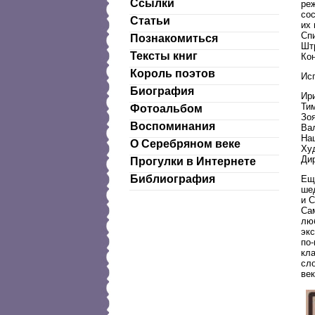
Ссылки
ре
сос
Статьи
их
Сп
Познакомиться
Шт
Тексты книг
Ко
Король поэтов
Ис
Биография
Ир
Тим
Фотоальбом
Зо
Воспоминания
Вал
На
О Серебряном веке
Ху
Ди
Прогулки в Интернете
Библиография
Еще
ше
и С
Сам
люб
эк
по-
кла
сло
век