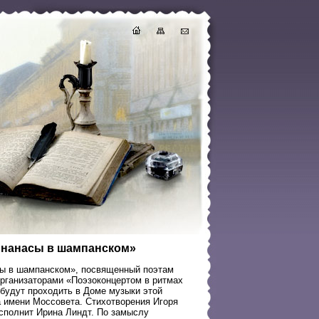
Ананасы в шампанском»
сы в шампанском», посвященный поэтам
организаторами «Поэзоконцертом в ритмах
 будут проходить в Доме музыки этой
а имени Моссовета. Стихотворения Игоря
сполнит Ирина Линдт. По замыслу