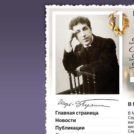
В 
Главная страница
В 
Се
Новости
вал
вес
Публикации
Се