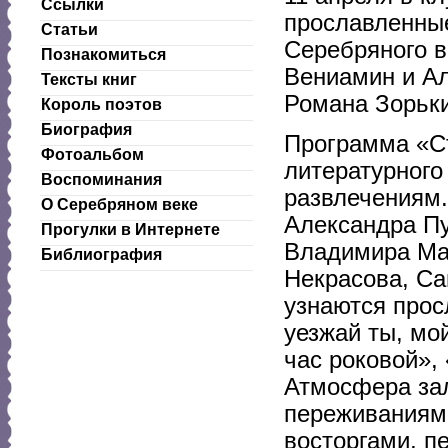
Ссылки
прославленные
Статьи
Серебряного в
Познакомиться
Вениамин и А
Тексты книг
Романа Зорьк
Король поэтов
Биография
Программа «Ст
Фотоальбом
литературного
Воспоминания
развлечениям.
О Серебряном веке
Александра Пу
Прогулки в Интернете
Владимира Мая
Библиография
Некрасова, Са
узнаются прос
уезжай ты, мо
час роковой», 
Атмосфера зал
переживаниями
восторгами, п