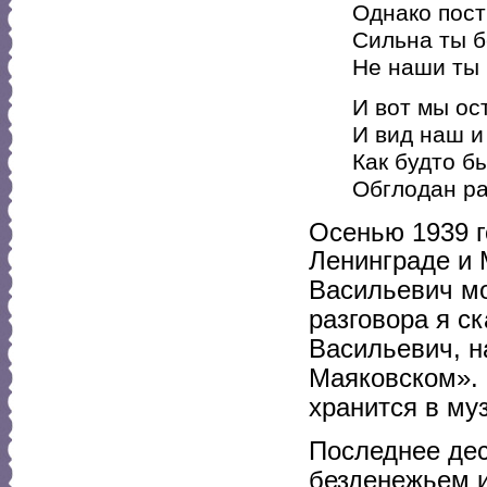
Однако пост
Сильна ты б
Не наши ты 
И вот мы ос
И вид наш и 
Как будто б
Обглодан ра
Осенью 1939 
Ленинграде и 
Васильевич мо
разговора я с
Васильевич, 
Маяковском». 
хранится в му
Последнее де
безденежьем и