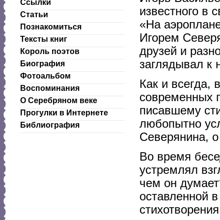
Ссылки
известного в 
Статьи
«На аэроплане
Познакомиться
Игорем Северя
Тексты книг
друзей и разн
Король поэтов
заглядывал к н
Биография
Фотоальбом
Как и всегда, 
Воспоминания
современных п
О Серебряном веке
писавшему сти
Прогулки в Интернете
любопытно ус
Библиография
Северянина, о
Во время бесе
устремлял взг
чем он думает
оставленной в
стихотворения