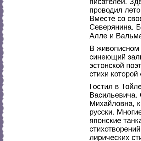
писателей. Зд
проводил лето
Вместе со сво
Северянина. Б
Алле и Вальм
В живописном 
синеющий зали
эстонской поэ
стихи которой
Гостил в Тойл
Васильевича.
Михайловна, к
русски. Многи
японские танк
стихотворений
лирических ст