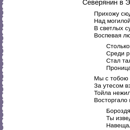
Северянин в Э
Прихожу сю
Над могилой
В светлых с
Воспевая лю
Столько ле
Среди рек 
Стал талан
Проницате
Мы с тобою 
За утесом в
Тойла нежил
Восторгало 
Бороздя е
Ты изведал
Навещал т