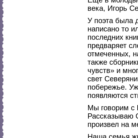
века, Игорь С
У поэта была 
написано то и
последних кни
предваряет сл
отмеченных, н
также сборник
чувств» и мног
свет Северяни
побережье. Уж
появляются ст
Мы говорим с 
Рассказываю С
произвел на м
Наша семья жил