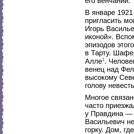
его венчании.
В январе 1921
пригласить мо
Игорь Василье
иконой». Вспо
эпизодов этог
в Тарту. Шафе
1
Алле
. Челове
венец над Фел
высокому Севе
голову невест
Многое связан
часто приезжал
у Правдина — 
Васильевич не
горку. Дом, г