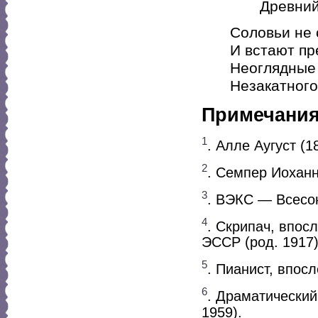
Древний го
Соловьи не 
И встают пр
Неоглядные 
Незакатного
Примечани
1
. Алле Аугуст (
2
. Семпер Иоханн
3
. ВЭКС — Всесою
4
. Скрипач, впос
ЭССР (род. 1917)
5
. Пианист, впос
6
. Драматически
1959).