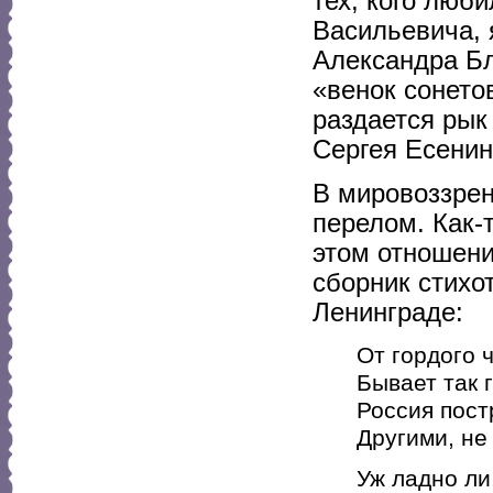
тех, кого люб
Васильевича, 
Александра Бл
«венок сонето
раздается рык
Сергея Есенин
В мировоззрен
перелом. Как-
этом отношени
сборник стихо
Ленинграде:
От гордого ч
Бывает так 
Россия пост
Другими, не 
Уж ладно ли