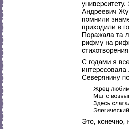
университету.
Андреевич Жук
помнили знаме
приходили в г
Поражала та л
рифму на рифм
стихотворения
С годами я вс
интересовала 
Северянину по
Жрец любим
Маг с возв
Здесь слага
Элегический
Это, конечно,