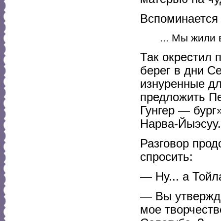
Вспоминается 
... Мы жили 
Так окрестил 
берег в дни Се
изнуренные дл
предложить Пет
Гунгер — бург
Нарва-Йыэсуу.
Разговор прод
спросить:
— Ну... а Тойл
— Вы утвержда
мое творчеств