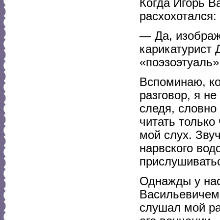
Когда Игорь В
расхохотался:
— Да, изображ
карикатурист 
«поэзоэтуаль»
Вспоминаю, к
разговор, я не
следя, словно 
читать только
мой слух. Зву
нарвского вод
прислушивать
Однажды у нас
Васильевичем,
слушал мой ра