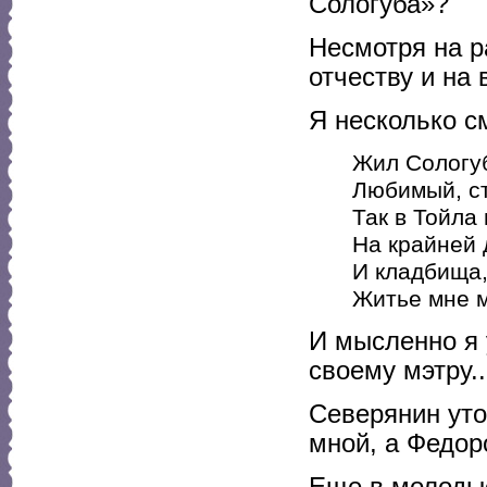
Сологуба»?
Несмотря на р
отчеству и на 
Я несколько с
Жил Сологуб
Любимый, ст
Так в Тойла
На крайней 
И кладбища,
Житье мне м
И мысленно я 
своему мэтру..
Северянин уто
мной, а Федор
Еще в молодые