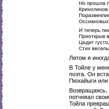
Но прошла 
Кринолинов 
Поразвеяли
Оссиановых
И теперь пи
Приоткрыв в
Цедит густо
Стих веселы
Летом я иногд
В Тойле у мен
поэта. Он вст
Пюхайыги или 
Возвращаясь, 
потчевал свои
Тойла превращ