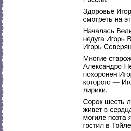
Здоровье Иго
смотреть на э
Началась Вели
недуга Игорь 
Игорь Северян
Многие старо
Александро-Не
похоронен Иго
которого — Иг
лирики.
Сорок шесть л
живет в сердц
могиле поэта 
гостил в Тойл