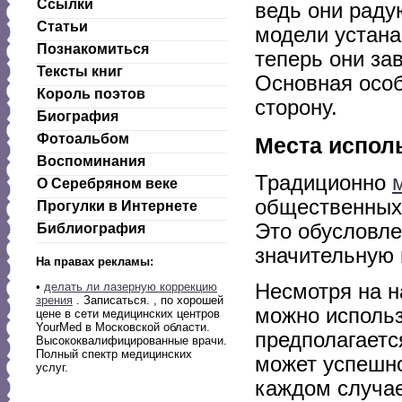
Ссылки
ведь они раду
Статьи
модели устана
Познакомиться
теперь они за
Тексты книг
Основная осо
Король поэтов
сторону.
Биография
Фотоальбом
Места испол
Воспоминания
Традиционно
О Серебряном веке
общественных 
Прогулки в Интернете
Это обусловл
Библиография
значительную 
На правах рекламы:
Несмотря на н
•
делать ли лазерную коррекцию
зрения
. Записаться. , по хорошей
можно использ
цене в сети медицинских центров
YourMed в Московской области.
предполагаетс
Высококвалифицированные врачи.
Полный спектр медицинских
может успешно
услуг.
каждом случае