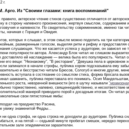
2 г.
М. Арго. Из "Своими глазами: книга воспоминаний"
 правило, актерское чтение стихов существенно отличается от авторско
лку в сторону напевного произнесения, жертвуя смыслом, содержанием 
гозвучия и напевности. По свидетельству современников, именно так чи
ты, начиная с Горация и Овидия.
тов, которых я слышал, в этом смысле можно поделить на три категори
окойным, размеренным голосом, выделяя ритм и рифму и предоставляя 
нания слушающих. Что же касается успеха у аудитории, он зависел не т
пени популярности автора. Александр Блок читал не слишком выразитель
е доставляло ей наслаждение — велика была его популярность. Читал о
ни его вещи: "Незнакомку", "В ресторане", "Девушка пела в церковном хо
если запинался в начале строфы, публика хором подсказывала ему забыт
азительно и бесстрастно читали Брюсов, Сологуб и многие другие, мене
певность вступала в состязание со смыслом стиха, форма бросала вызо
чинал шаманить, публика переставала его понимать. Осип Мандельштам
енького роста, невзрачной внешности (его в шутку называли
"мраморная
обычно торжественно, напевно, священнодейственно, и несоответствие 
полнительской манерой приводило порой к досадным итогам. Он читал р
ликолепные свои пятистопные ямбы:
поздал на празднество Расина,
е увижу знаменитой Федры...
 ни одна строфа, ни одна строка не доходили до аудитории. Публика с
ыбаться, и на пятой — седьмой минуте пробегал смешок, нередко перех
ительном зале эпидемически заразителен.