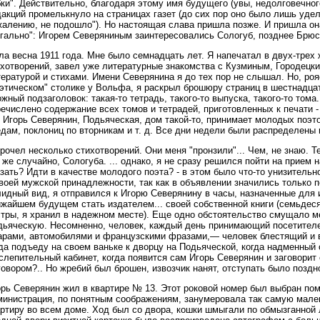
ки". Действительно, благодаря этому имя будущего (увы, недолговечног
акций промелькнуло на страницах газет (до сих пор оно было лишь уде
жалению, не подошло"). Но настоящая слава пришла позже. И пришла он
гально": Игорем Северяниным заинтересовались Сологуб, позднее Брюсо
а весна 1911 года. Мне было семнадцать лет. Я напечатал в двух-трех
ихотворений, завел уже литературные знакомства с Кузминым, Городецк
ературой и стихами. Имени Северянина я до тех пор не слышал. Но, ро
оэтическом" столике у Вольфа, я раскрыл брошюру страниц в шестнадца
жный подзаголовок: такая-то тетрадь, такого-то выпуска, такого-то том
ечислено содержание всех томов и тетрадей, приготовленных к печати -
 Игорь Северянин, Подьяческая, дом такой-то, принимает молодых поэтов
дам, поклониц по вторникам и т. д. Все дни недели были распределены и
рочел несколько стихотворений. Они меня "пронзили"... Чем, не знаю. Те
 же случайно, Сологуба. ... однако, я не сразу решился пойти на прием
зать? Идти в качестве молодого поэта? - в этом было что-то унизительн
воей мужской принадлежности, так как в объявлении значились только 
идный вид, я отправился к Игорю Северянину в часы, назначенные для 
ижайшем будущем стать издателем... своей собственной книги (семьдес
стры, я хранил в надежном месте). Еще
одно обстоятельство смущало ме
дьяческую. Несомненно, человек, каждый день принимающий посетителей
арами, автомобилями и французскими фразами,— человек блестящий и в
да подъеду на своем ваньке к дворцу на Подьяческой, когда надменный
слепительный кабинет, когда появится сам Игорь Северянин и заговори
овором?.. Но жребий был брошен, извозчик нанят, отступать было поздно
орь Северянин жил в квартире № 13. Этот роковой номер был выбран по
министрация, по понятным соображениям, занумеровала так самую мал
ртиру во всем доме. Ход был со двора, кошки шмыгали по обмызганной 