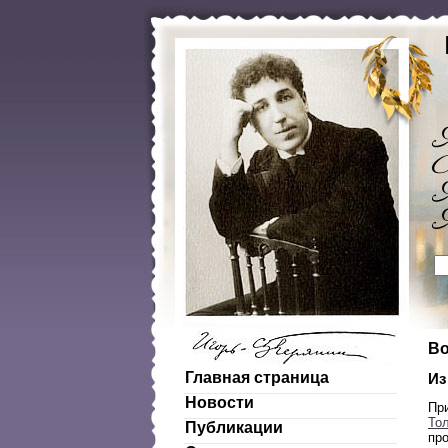
Во
Главная страница
Из
Новости
Пр
Тол
Публикации
про