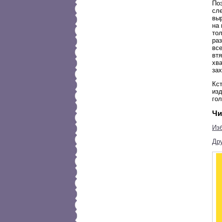
Поэ
сл
выр
на 
то
раз
вс
вт
хв
за
Кст
изд
гол
Чи
Изб
Др