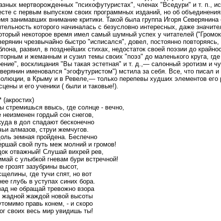
азных мертворожденных "психофутуристах", членах "Вседури" и т. п., и
есте с первым выпуском своих программных изданий, но об объединения
емя занимавших внимание критики. Такой была группа Игоря Северянина
ятельность которого начиналась с безусловно интересных, даже значит
который некоторое время имел самый шумный успех у читателей
("Громок
ерянин чрезвычайно быстро "исписался", довел, постоянно повторяясь,
лона, развил, в позднейших стихах, недостаток своей поэзии до крайнос
торным и жеманным и сузил темы своих "поэз" до маленького круга, гд
ение", восклицания "Вы такая эстетная" и т. д.,— салонный эротизм и ч
верянин именовался "эгофутуристом") мстила за себя. Все, что писал и
волюции, в Крыму и в Ревеле,— только перепевы худших элементов его 
сцены и его ученики ( были и таковые!).
 * (акростих)
ы стремишься ввысь, где солнце - вечно,
е неизменен гордый сон снегов,
куда в дол спадают бесконечно
чьи алмазов, струи жемчугов.
оль земная пройдена. Беспечно
ершай свой путь меж молний и громов!
док отважный! Слушай вихрей рев,
имай с улыбкой гневам бури встречной!
е грозят зазубрины высот,
сщелины, где тучи спят, но вот
нее глубь в уступах синих бора.
зад не обращай тревожно взора
 жадной жаждой новой высоты
утомимо правь конем, - и скоро
ог своих весь мир увидишь ты!