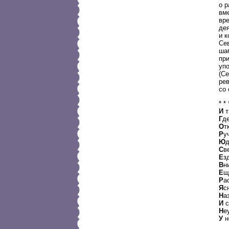
о р
вм
вр
де
и 
Сев
шаб
при
упо
(Се
ре
со 
* *
И
т
Г
д
О
т
Р
у
Ю
д
С
в
Е
з
В
н
Е
щ
Р
а
Я
с
Н
а
И
с
Н
е
У
н