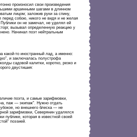
отонно произносил свои произведения
Большими аршинными шагами в длинном
ватым лицом; заложив руки за спину,
л перед собою, никого не видя и не желая
 Публики он не замечал, не уделял ей
осторг, вызывал определенную реакцию у
лнено. Начинал поэт нейтральным
 какой-то иностранный лад, а именно:
эдко", и заключалась полустрофа
олды садовой калитки, коротко, резко и
торого двустишия:
азличие поэта, и самые зарифмовки,
на, паж — экипаж". Нужно отдать
лубокое, но внешнего блеска — не
орной зарифмовки, Северянин удалялся
ки публике, которая в известной своей
стой" поэзией.