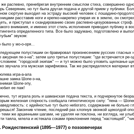
к же распевно, пренебрегая внутренним смыслом стиха, совершенно одн
орь Северянин, но тут была другая подача и другой прием у публики. 
рном сюртуке выходил на эстраду высокий человек с лошадино-продолго
ницами расставив ноги и крепко-накрепко упирая их в землю, он смотре
еть, и приступал к скандированию своих распевно-цезурованных строф.
акого внимания, и именно этот стиль исполнения приводил публику в в
нтингента определенного типа. Все было задумано, подготовлено и выпо
лубым" звуком:
 было у мо-о-оря...
следующем полустишии он бравировал произнесением русских гласных на
е ажурная пе-э-на"; затем шло третье полустишие: "где встречается ре-
словием: "городской экипаж" — и тут можно было уловить щелканье щек
тко звучала эта мужская зарифмовка. Так же распределялся материал в
олева игра-а-ала
ашне замка Шопе-э-на,
внимая Шопе-эпу,
любил ее паж!
ечно, тут играла роль и шаманская подача текста, и подчеркнутое безр
торым железная спорность сообщала гипнотическую силу: "пена — Шопе
аведливость: с идейностью тут было небогато, содержание не больно г
ерешься! Закончив чтение, последний раз хлопнув звонкой щеколдой оп
 теми же аршинными шагами, не уделяя ни поклона, ни взгляда, ни улыб
ти таяла, млела и истекала соками преклонения перед "настоящей", "чи
. Рождественский (1895—1977) о поэзовечерах