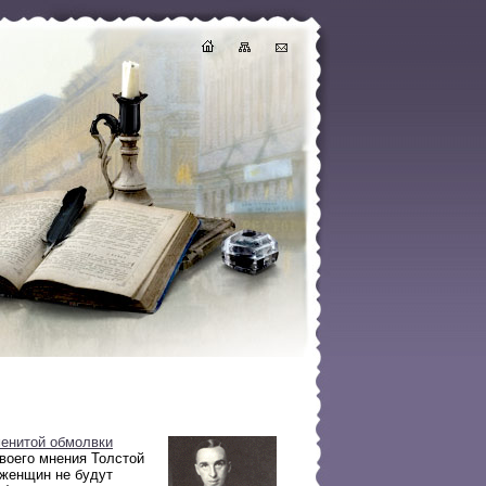
енитой обмолвки
своего мнения Толстой
 женщин не будут