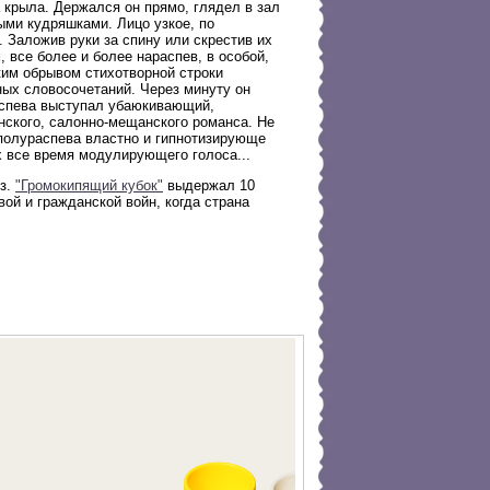
 крыла. Держался он прямо, глядел в зал
ыми кудряшками. Лицо узкое, по
 Заложив руки за спину или скрестив их
 все более и более нараспев, в особой,
ким обрывом стихотворной строки
ных словосочетаний. Через минуту он
аспева выступал убаюкивающий,
нского, салонно-мещанского романса. Не
полураспева властно и гипнотизирующе
 все время модулирующего голоса...
кз.
"Громокипящий кубок"
выдержал 10
ой и гражданской войн, когда страна