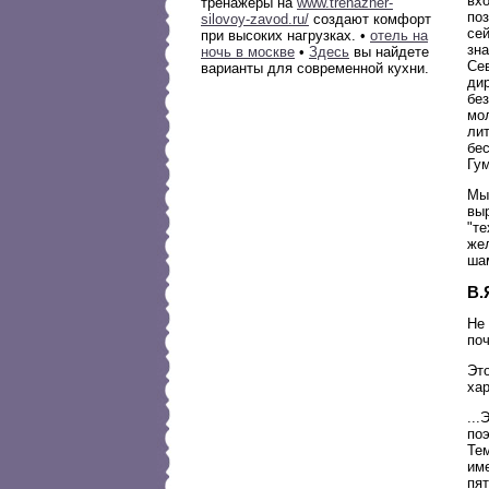
вх
тренажёры на
www.trenazher-
по
silovoy-zavod.ru/
создают комфорт
сей
при высоких нагрузках. •
отель на
зн
ночь в москве
•
Здесь
вы найдете
Сев
варианты для современной кухни.
дир
без
мо
лит
бе
Гум
Мы
выр
"те
жел
ша
В.
Не 
по
Эт
хар
...
поэ
Тем
им
пят