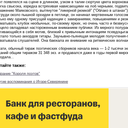
т появлялся на сцене в длинном, узком в талии сюртуке цвета воронова
егка свысока, изредка встряхивая нависающими на лоб черными, подвит
ажению Маяковского, вытянутое "ликерной рюмкой" ("Облако в штанах").
груди около пышной орхидеи в петлице, он начинал мертвенным голосом,
лько ему одному присущей каденции с замираниями, повышениями и рез
матывать клубок необычных, по-своему ярких, но очень часто и безвкус
ецело овладевал настороженным вниманием публики. Из мерного полур
ягивающийся в себя мотив, близкий к привычным интонациям псевдоцыга
атало только аккордов гитары. Заунывно-пьянящая мелодия получтения-
хватывала слушателей. Она баюкала их внимание на ритмических волнах
ати, обычный тираж поэтических сборников начала века — 1-2 тысячи э
аний общим тиражом 31 348 экз. и продавался даже в годы первой миров
одала...
тайте также:
рание "Короля поэтов"
угие воспоминания о Игоре-Северянине