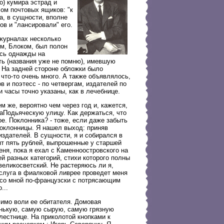
о) кумира эстрад и
лом почтовых ящиков: "к
а, в сущности, вполне
в и "лансировали" его.
 журналах несколько
им, Блоком, был полон
ясь однажды на
ть (названия уже не помню), имевшую
а. На задней стороне обложки было
 что-то очень много. А также объявлялось,
 и поэтесс - по четвергам, издателей по
 часы точно указаны, как в лечебнице.
м же, вероятно чем через год и, кажется,
 наПодьяческую улицу. Как держаться, что
ое. Поклонника? - тоже, если даже забыть
поклонницы. Я нашел выход: приняв
издателей. В сущности, я и собирался в
ят пять рублей, выпрошенные у старшей
ня, пока я ехал с Каменноостровского на
 разных категорий, стихи которого полны
еликосветский. Не растеряюсь ли я,
 слуга в фиалковой ливрее проведет меня
т со мной по-французски с потрясающим
...
мимо воли ее обитателя. Домовая
енькую, самую сырую, самую грязную
лестнице. На приколотой кнопками к