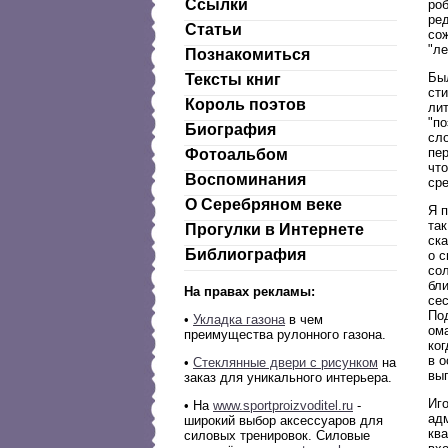
Ссылки
роб
ред
Статьи
со
"ле
Познакомиться
Был
Тексты книг
ст
Король поэтов
лит
"п
Биография
сло
пер
Фотоальбом
что
Воспоминания
сре
О Серебряном веке
Я п
так
Прогулки в Интернете
ска
Библиография
о с
сол
бл
На правах рекламы:
се
По
•
Укладка газона
в чем
ом
преимущества рулонного газона.
ког
в о
•
Стеклянные двери с рисунком
на
выг
заказ для уникального интерьера.
Иг
• На
www.sportproizvoditel.ru
-
ад
широкий выбор аксессуаров для
ква
силовых тренировок.
Силовые