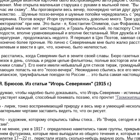
одной двери визитной карточке было воспроизведено автографом с боль
звонил. Мне открыла маленькая старушка с руками в мыльной пене. "Вы
час им скажу"...Мы проговорили весь вечер, поочередно читая друг друг
акомство. ...Шумные поэзо-вечера и шумные попойки чередовались с "ре
ерянина. Поэтов вокруг Игоря группировалось довольно много. Трое удо
екториатом" при нем. Это были - я, Константин Олимпов, сын Фофанова
дарный мальчик лет шестнадцати, и Грааль Арельский, по паспорту Сте
лодости, вполне уравновешенный и вполне бесталанный.
Моя дружба и И
ературная , продолжалась недолго. Я перешел в Цех Поэтов, завязал с
сконечно более прочные. Но лично с Северяниным мне было жалко расста
илевым и ввести в цех, что, конечно, было нелепостью.
 расстались, когда Северянин был в зените своей славы. Бюро газетных
езок в день, сплошь и рядом целые фельетоны, полные восторгов или яр
хники славы"). Его книги имели небывалый для стихов тираж, громадны
ающих попасть на его "поэзо-вечера". Неожиданно сбылись все его меч
мпанское, триумфальные поездки по России … это была самая настоящая
Я. Брюсов. Из статьи "Игорь Северянин" (1915 г.)
думаю, чтобы надобно было доказывать, что Игорь-Северянин - истинный
чувствует каждый, способный понимать поэзию, кто прочтет
"Громокипящ
о - лирик, тонко воспринимающий природу и весь мир и умеющий нескол
актерными чертами заставить видеть то, что он рисует.
Это - художник, которому открылись тайны стиха... Из "Вчера, сегодня и 
зии":
 не менее, уже в 1917 г. определенно наметились такие группы, прикры
енем футуризма, которые явно выпадали из общего течения и, которые 
илетке 17—22 гг., перестали играть сколько-нибудь видную роль. Мы го