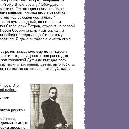
шим росчерком : Игорь Северянин. Я
 к Игорю Васильевичу? Обождите, я
у стихи. С этого дня началось наше
дакционными" собраниями в квартире
стоились высокой чести быть "
, явно сумасшедший, но не совсем
пан Степанович Петров, студент не первой
горем Северяниным, и житейская, и
вязи более "подходящие" и поэтому
ваться. Я даже пытался сблизить его с
 вырезок присылало ему по пятьдесят
ости (что, в сущности, все равно для
й зал городской Думы не вмещал всех
ты:
тысячи поклонниц, цветы
, автомобили,
, несколько актерская, пожалуй, слава.
 поэт. Это
ий кубок"
.
ькими
завтра русской
вавшиеся
в дальнейшем, в
ворим здесь не