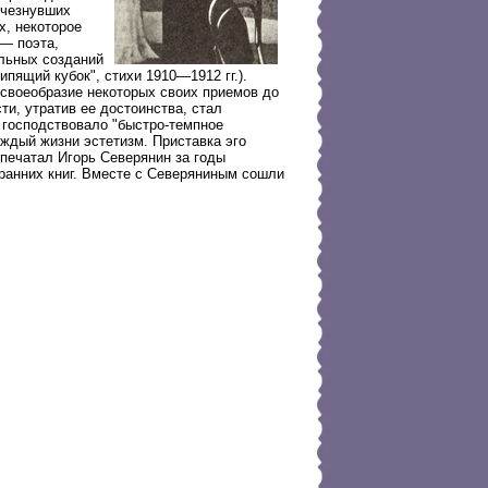
счезнувших
х, некоторое
 — поэта,
ельных созданий
ипящий кубок", стихи 1910—1912 гг.).
 своеобразие некоторых своих приемов до
ти, утратив ее достоинства, стал
е господствовало "быстро-темпное
уждый жизни эстетизм. Приставка эго
 печатал Игорь Северянин за годы
ранних книг. Вместе с Северяниным сошли