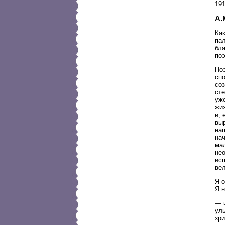
191
А.
Как
па
бла
поэ
Поэ
сп
соз
сте
уж
жиз
и, 
выр
на
на
мал
не
ис
ве
Я о
Я н
— и
ул
зр