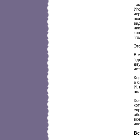
Та
Иг
че
нож
вид
ник
ко
"го
Это
В 
"гд
дву
че
Кор
в б
И, 
по
Кон
ко
спр
об
все
час
Вс