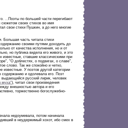
го. ...Поэты по большей части перегибают
и сюжетом своих стихов во имя
тал свои стихи Пушкин, а до него многие
и. Большая часть читала стихи
содержанию своими путями доходить до
олько от качества исполнения, но и от
но, но публика видела его живого, и это
н известные, ставшие классическими при
ре", "О доблестях, о подвигах, о славе",
ое слово. Так же спокойно и четко,
е известные. У поэтов другой категории
в содержанию и одолевала его.
Поэт
, выдающийся русский лирик, человек
 муха"
), читал свои произведения
между внешностью автора и его
аспевно, торжественно богослужебно-
начала недоумевала, потом начинала
одивший в неудержимый хохот, ибо смех в