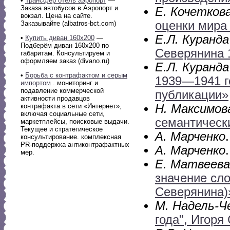
•
Трансфер отель аэропорт
—
Заказа автобусов в Аэропорт и
Е. Кочетков
вокзал. Цена на сайте.
оценки мира
Заказывайте (albatros-bct.com)
Е.Л. Куранда
•
Купить диван 160х200
—
Подберём диван 160х200 по
Северянина 1
габаритам. Консультируем и
оформляем заказ (divano.ru)
Е.Л. Куранда
•
Борьба с контрафактом и серым
1939—1941 го
импортом
. мониторинг и
подавление коммерческой
публикации»
активности продавцов
Н. Максимов
контрафакта в сети «Интернет»,
включая социальные сети,
семантическ
маркетплейсы, поисковые выдачи.
Текущее и стратегическое
А. Марченко
консультирование. комплексная
PR-поддержка антиконтрафактных
А. Марченко
мер.
Е. Матвеева
значение сло
Северянина)
М. Надель-Ч
года", Игоря