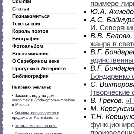
Ссылки
примере лир
Статьи
Ю.А. Ахмедо
Познакомиться
А.С. Баймур
Тексты книг
И. Северяни
Король поэтов
В.В. Белова
Биография
жанра в свет
Фотоальбом
В.Г. Бондаре
Воспоминания
единственный
О Серебряном веке
В.Г. Бондаре
Прогулки в Интернете
Бондаренко 
Библиография
С. Викторов
На правах рекламы:
(творческие 
•
Заказать воду на дом
В. Греков
.
«П
vorgolmsk.ru/voda-optom-v-moskve/
в Москве.
М. Корсунск
•
Камины- производство и
Т.Н. Коршун
продажа от KaminLine. ru
функциониро
•
отель в москве на ночь
произведени