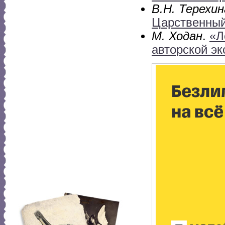
В.Н. Терехин
Царственный
М. Ходан
.
«Л
авторской э