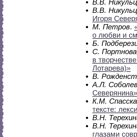
В.В. Никуль
В.В. Никуль
Игоря Север
М. Петров
.
о любви и см
Б. Подберез
С. Портнова
в творчеств
Лотарева)»
В. Рожденст
А.Л. Соболе
Северянина
К.М. Спасск
тексте: лекс
В.Н. Терехин
В.Н. Терехин
глазами сов