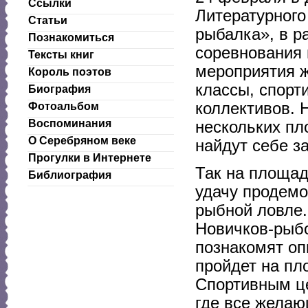
Ссылки
Литературного
Статьи
рыбалка», в р
Познакомиться
соревнования 
Тексты книг
мероприятия ж
Король поэтов
классы, спорт
Биография
коллективов. 
Фотоальбом
Воспоминания
нескольких пл
О Серебряном веке
найдут себе з
Прогулки в Интернете
Так на площад
Библиография
удачу продемо
рыбной ловле.
Новичков-рыбо
познакомят оп
пройдет на пл
Спортивным ц
где все желаю