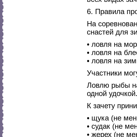
6. Правила пр
На соревнова
снастей для з
• ловля на мо
• ловля на бле
• ловля на зи
Участники мог
Ловлю рыбы на
одной удочкой
К зачету прин
• щука (не мен
• судак (не ме
• жерех (не ме