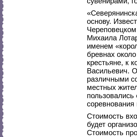
сувенирами, г
«Северянинска
основу. Извес
Череповецком
Михаила Лотар
именем «корол
бревнах около
крестьяне, к 
Васильевич. О
различными с
местных жител
пользовались 
соревнования п
Стоимость вхо
будет организ
Стоимость про