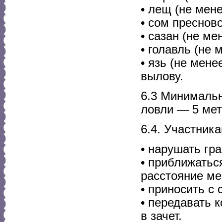
• лещ (не мене
• сом преснов
• сазан (не ме
• голавль (не 
• язь (не мене
вылову.
6.3 Минимальн
ловли — 5 мет
6.4. Участник
• нарушать гр
• приближатьс
расстояние ме
• приносить с 
• передавать 
в зачет.