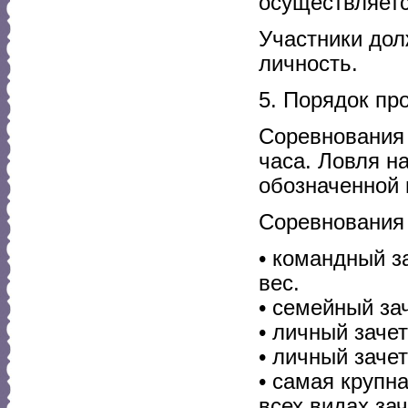
осуществляется
Участники дол
личность.
5. Порядок пр
Соревнования 
часа. Ловля н
обозначенной
Соревнования 
• командный з
вес.
• семейный за
• личный заче
• личный зач
• самая крупн
всех видах зач