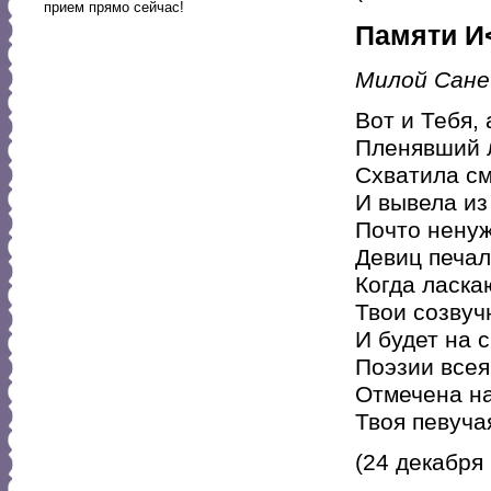
прием прямо сейчас!
Памяти И
Милой Сане
Вот и Тебя, 
Пленявший 
Схватила см
И вывела из
Почто нену
Девиц печал
Когда ласка
Твои созвуч
И будет на 
Поэзии всея
Отмечена н
Твоя певуча
(24 декабря