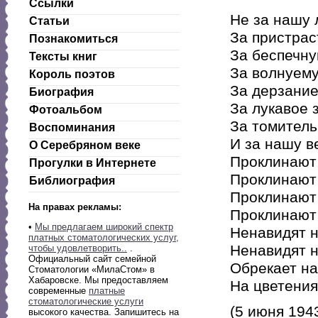
Ссылки
Не за нашу 
Статьи
За пристрас
Познакомиться
За беспечну
Тексты книг
За волнуем
Король поэтов
За дерзание
Биография
За лукавое 
Фотоальбом
За томитель
Воспоминания
И за нашу 
О Серебряном веке
Проклинают
Прогулки в Интернете
Проклинают 
Библиография
Проклинают 
На правах рекламы:
Проклинают 
•
Мы предлагаем широкий спектр
Ненавидят н
платных стоматологических услуг,
Ненавидят н
чтобы удовлетворить..
.
Официальный сайт семейной
Обрекает н
Стоматологии «МилаСтом» в
Хабаровске. Мы предоставляем
На цветения,
современные
платные
стоматологические услуги
(5 июня 194
высокого качества. Запишитесь на