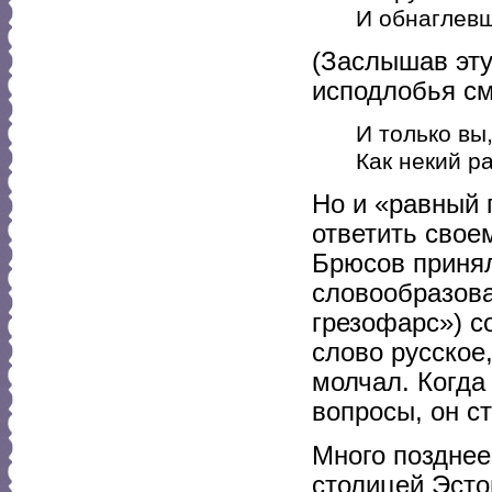
И обнаглевш
(Заслышав эту
исподлобья см
И только вы
Как некий ра
Но и «равный 
ответить свое
Брюсов принял
словообразова
грезофарс») с
слово русское
молчал. Когда
вопросы, он с
Много позднее
столицей Эсто