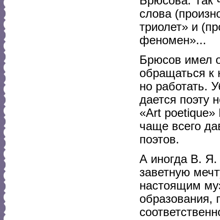
Брюсова. Так 
слова (произн
триолет» и (п
феномен»...
Брюсов имел о
обращаться к 
но работать. 
дается поэту 
«Art poetique» 
чаще всего да
поэтов.
А иногда В. Я
заветную мечт
настоящим муз
образования, 
соответственн