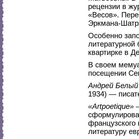
рецензии в жу
«Весов». Пере
Эркмана-Шатри
Особенно запо
литературной 
квартирке в Д
В своем мемуа
посещении Сев
Андрей Белый
1934) — писат
«Artpoetique»
—
сформулирова
французского 
литературу евр