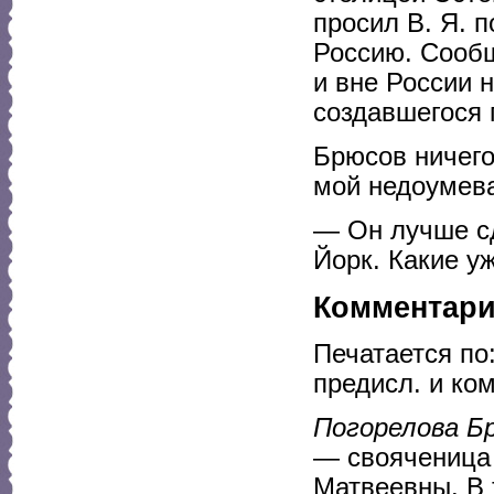
просил В. Я. п
Россию. Сообщ
и вне России 
создавшегося 
Брюсов ничего
мой недоумев
— Он лучше сд
Йорк. Какие у
Комментар
Печатается по:
предисл. и ком
Погорелова Б
— свояченица 
Матвеевны. В 