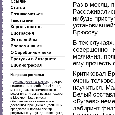
Ссылки
Раз в месяц, 
Статьи
Рассаживались
Познакомиться
нибудь присту
Тексты книг
установившейс
Король поэтов
Брюсову.
Биография
Фотоальбом
В тех случаях
Воспоминания
совершенно ни
О Серебряном веке
молчания, пря
Прогулки в Интернете
ему прочесть 
Библиография
Критиковал Бр
На правах рекламы:
очень толково,
•
купить крест на могилу
. Добро
пожаловать на сайт Ritual.rip, где
научиться. Ма
мы предлагаем комплексные
Белый составл
решения для организации похорон
в Москве. Наша миссия -
<Бугаев> неме
обеспечить уважительное и
достойное прощание с усопшими,
лабиринт фило
предлагая широкий спектр
ритуальных услуг для всех нужд.