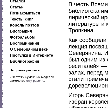
Ссылки
В честь Всеми
Статьи
библиотека им
Познакомиться
лирический ир
Тексты книг
литературы и
Король поэтов
Тропкина.
Биография
Фотоальбом
Как сообщили 
Воспоминания
лекция посвящ
О Серебряном веке
Северянина. И
Прогулки в Интернете
был одним из 
Библиография
реситалей» — 
На правах рекламы:
залах, перед 
•
Чертежи бумажных моделей
стали примеча
самолетов
only-paper.ru
.
дореволюцион
Игорь Северян
избран короле