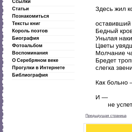
Ссылки
Здесь жил к
Статьи
Игорь 
Познакомиться
оставивший 
Тексты книг
Бедный кров
Король поэтов
Унылая наки
Биография
Цветы увяд
Фотоальбом
Молчание ча
Воспоминания
Бредет троп
О Серебряном веке
слегка звен
Прогулки в Интернете
листвы 
Библиография
Как больно
вновь на
И —
не успеть
Предыдущая страница