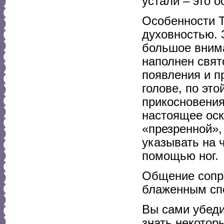
устали – это о
Особенности Т
духовностью. 
большое внима
наполнен свят
появления и п
голове, по это
прикосновения
настоящее оск
«презренной»,
указывать на 
помощью ног.
Общение сопр
блаженным сп
Вы сами убеди
знать некотор