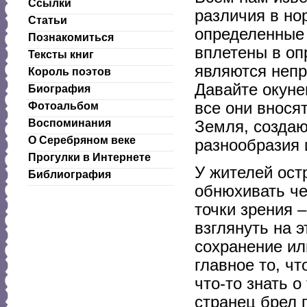
Ссылки
различия в но
Статьи
определенные 
Познакомиться
вплетены в оп
Тексты книг
являются непр
Король поэтов
Давайте окуне
Биография
все они внося
Фотоальбом
Воспоминания
Земля, создаю
О Серебряном веке
разнообразия 
Прогулки в Интернете
У жителей ост
Библиография
обнюхивать че
точки зрения 
взглянуть на э
сохранение ил
главное то, ч
что-то знать о
странец брел 