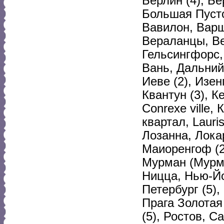
Берлин (4), Б
Большая Пусто
Вавилон, Варша
Вераланцы, Ве
Гельсингфорс, 
Вань, Дальний
Иеве (2), Изенг
Квантун (3), К
Conrexe ville,
квартал, Lauri
Лозанна, Локар
Маиоренгоф (2
Мурман (Мурма
Ницца, Нью-Йор
Петербург (5),
Прага Золотая 
(5), Ростов, 