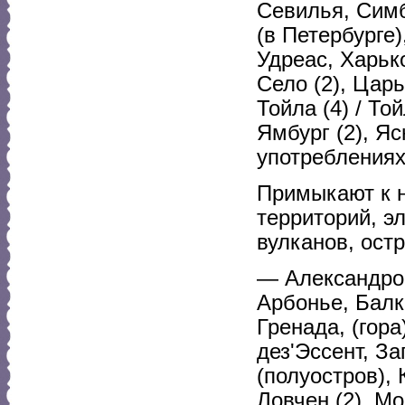
Севилья, Симб
(в Петербурге)
Удреас, Харьк
Село (2), Цар
Тойла (4) / То
Ямбург (2), Я
употреблениях
Примыкают к н
территорий, э
вулканов, ост
— Александров
Арбонье, Балка
Гренада, (гора
дез'Эссент, З
(полуостров), 
Ловчен (2), М