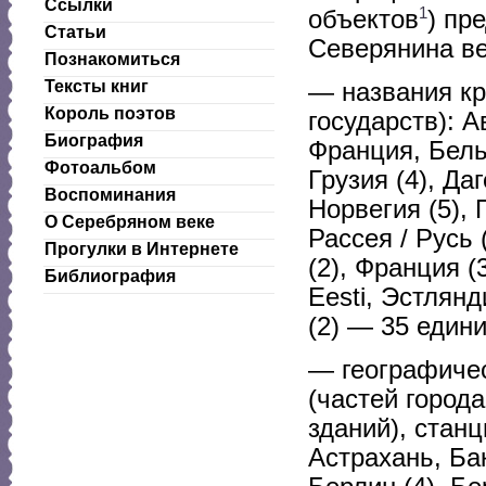
Ссылки
1
объектов
) пр
Статьи
Северянина в
Познакомиться
Тексты книг
— названия кр
Король поэтов
государств): А
Биография
Франция, Бель
Фотоальбом
Грузия (4), Да
Воспоминания
Норвегия (5), 
О Серебряном веке
Рассея / Русь 
Прогулки в Интернете
(2), Франция (
Библиография
Eesti, Эстлянд
(2) — 35 един
— географичес
(частей город
зданий), станц
Астрахань, Бак