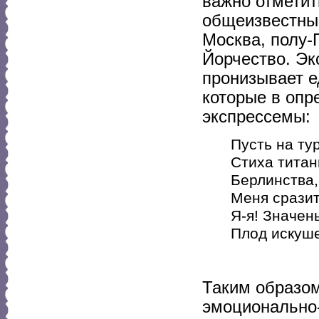
важно отметит
общеизвестные
Москва, полу-
Йорчество. Эк
пронизывает е
которые в опр
экспрессемы:
Пусть на ту
Стиха титан
Берлинства,
Меня сразит
Я-я! Значен
Плод искуш
Таким образом
эмоционально-