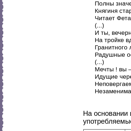
Полны значе
Княгиня ста
Читает Фета 
(...)
И ты, вечер
На тройке в
Гранитного 
Радушные ос
(...)
Мечты ! вы 
Идущие чер
Неповергае
Незаменима
На основании 
употребляемые