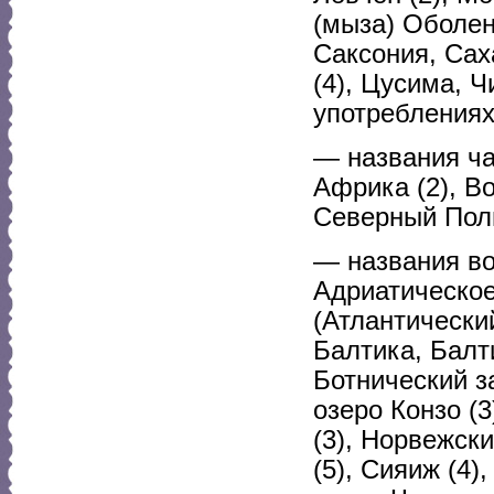
(мыза) Оболен
Саксония, Сах
(4), Цусима, 
употреблениях
— названия час
Африка (2), Вос
Северный Полю
— названия во
Адриатическое
(Атлантический
Балтика, Балти
Ботнический з
озеро Конзо (
(3), Норвежск
(5), Сияиж (4)