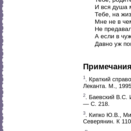
И вся душа 
Тебе, на жи
Мне не в че
Не предавал
А если в чу
Давно уж пон
Примечани
1
. Краткий справ
Леканта. М., 1995
2
. Баевский В.С.
— С. 218.
3
. Кипко Ю.В., М
Северянин. К 110