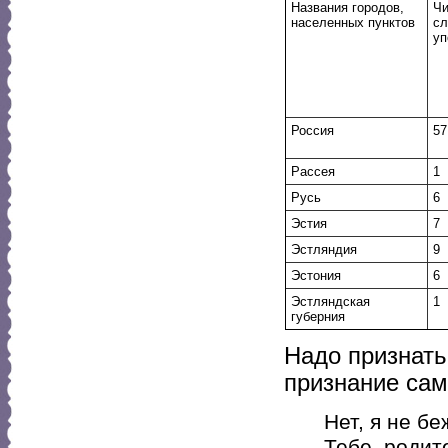
Названия городов,
Ч
населенных пунктов
сл
уп
Россия
57
Рассея
1
Русь
6
Эстия
7
Эстляндия
9
Эстония
6
Эстляндская
1
губерния
Надо признать
признание сам
Нет, я не бе
Тебе, родит