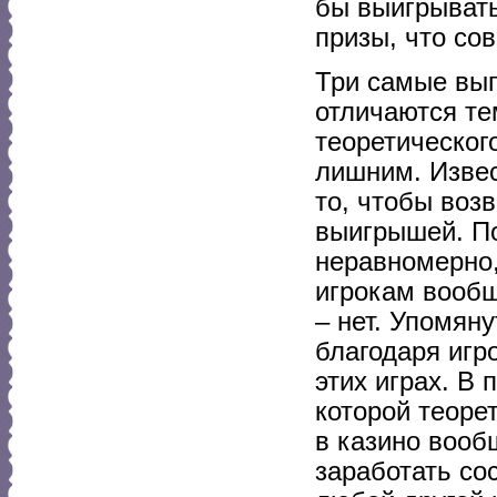
бы выигрывать
призы, что со
Три самые выг
отличаются те
теоретическог
лишним. Извес
то, чтобы воз
выигрышей. По
неравномерно, 
игрокам вообщ
– нет. Упомян
благодаря игр
этих играх. В 
которой теоре
в казино вооб
заработать со