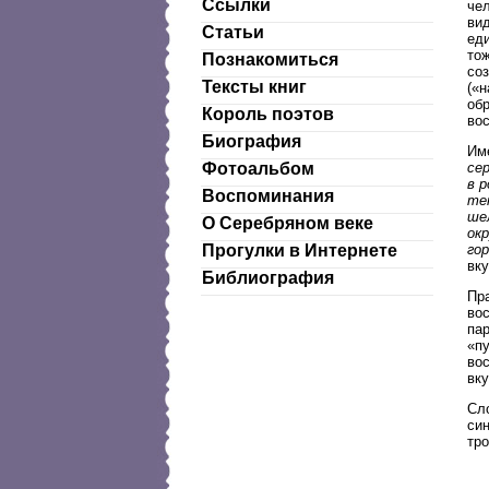
Ссылки
че
вид
Статьи
еди
тож
Познакомиться
со
Тексты книг
(«н
об
Король поэтов
вос
Биография
Им
се
Фотоальбом
в 
Воспоминания
тен
ше
О Серебряном веке
ок
го
Прогулки в Интернете
вк
Библиография
Пр
во
пар
«пу
во
вку
Сл
син
тро