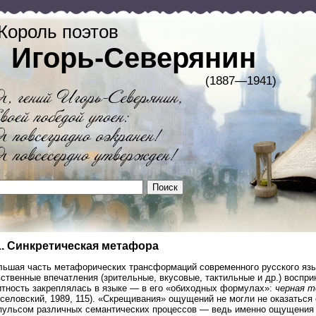
Король поэтов
Игорь-Северянин
(1887—1941)
1. Синкретическая метафора
льшая часть метафорических трансформаций современного русского язык
ственные впечатления (зрительные, вкусовые, тактильные и др.) воспри
итность закреплялась в языке — в его «обиходных формулах»:
черная т
селовский, 1989, 115). «Скрещивания» ощущений не могли не оказаться
пульсом различных семантических процессов — ведь именно ощущения 