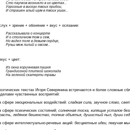
Сто паучков возникло в их цветах...
Угрозные в висках твоих прибои,
И страшен алый шум в твоих ушах...
лух + зрение + обоняние + вкус + осязание:
Рассказывала о концерте
И о столичном том и сем,
Но видел поле в девьем сердце,
Ручьи меж лилий и овсом...
кус + цвет:
Из окна коричневая пашня
Грандиозной плиткой шоколада
На зеленой скатерти травы
поэтических текстах Игоря Северянина встречаются и более сложные сбл
еделами чувственных восприятий:
в сфере эмоциональных воздействий:
сладкая сила, звучное слово, све
в сфере психических состояний;
солнечная тоска, кипящие усталое без
расть, ледяное бешенство, топкие объятья, душистый пыл, души сед
в сфере интеллектуально-речевых акций:
бесцветные идеи, певучая мы