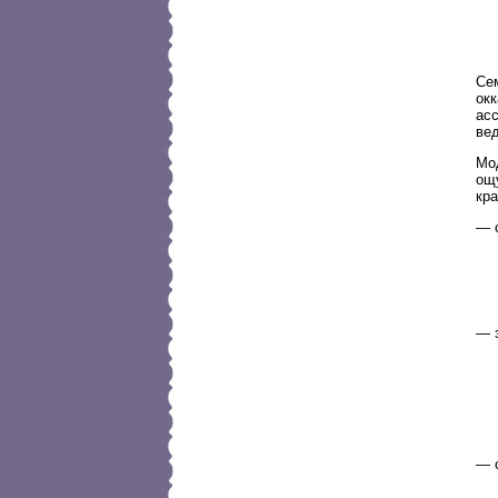
Се
ок
ас
ве
Мо
ощу
кра
— с
— 
— с