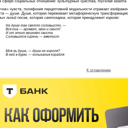
в сфере социальных отношений:
культурные чувства, тусклая газета
.
учок» чувств, полифония перцептивной модальности отражает изображен
эта — души. Души, которая переживает метафорическую трансформацию
лых лилий посев
, которая
светозарна
, которая принадлежит
королю
:
На душе так светло соловьисто, —
Вся она — аромат, звон и свист!
И от этого вешняго свиста
Соловьится сирень — аметист
Моя ль душа, — душа не короля?
В ней в бурю, — колыханья корабля
К оглавлению