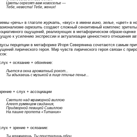
Цветы огрезят вам новоселье —
Тебе, невеста! Тебе, жених!
мемы «речь» в глаголе
журчать
, «вкус» в имени
вино, зелье
, «цвет» в 
казионализме
огрезить
создают сложный сензитивный комплекс зрительно
социативного ощущений, реализующих в метафорическом образе-оценке 
дущую к усилению экспрессии и актуализации ценностного отношения ав
дусы перцепции в метафорике Игоря Северянина сочетаются самым пр
щений лирического героя. Мир чувств лирического героя связан с приро
сок:
лух + осязание + обоняние:
Льется в окна ароматный рокот...
Ты вдыхаешь с музыкой в лице птичье пенье...
зрение + слух + ассоциации
Светило над мраморной виллою
Алеет румянцем свидания,
Придворной певицей Сивиллою
На пашне пропета «Титаник»
лух + зрение + осязание:
Ты влажнеешь. Ты присталишь обои.