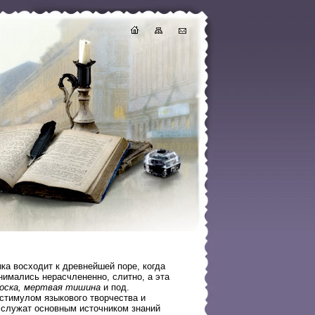
а восходит к древнейшей поре, когда
нимались нерасчлененно, слитно, а эта
оска, мертвая тишина
и под.
 стимулом языкового творчества и
служат основным источником знаний