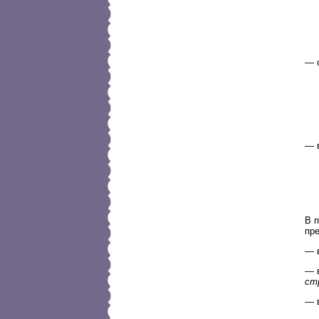
— с
— в
В 
пр
— 
— 
ст
— 