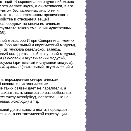
ентаций. В скрещивании ощущений можно
это делает наука, а синтетически, в его
 учетом бесчисленных аналогий и
тать только пережитком архаического
войства и отношения вещей
 разнородных по своим источникам
езультате такого смешения чувственных
50).
азной метафоре Игоря Северянина:
темно-
от
(обонятельный и акустический модусы),
);
из тусклой ревельской газеты,
еный сон
(зрительный и вкусовой модусы),
на
(вкусовой и акустический модусы),
адужна
(зрительный и слуховой модусы),
ный крюшон
(зрительный, акустический и
зи, порожденные синкретическим
й назвал «психологическим
е таких связей дает не параллели, а
ут захватывать множество разнообразных
ла слезу-незабудку
), осязательные на
невый ноктюрн
) и т.д.
ьной деятельности поэта, порождает
янина, в синтаксической конструкции