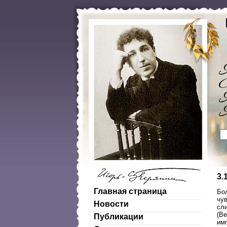
3.
Главная страница
Бо
чув
Новости
сл
(Ве
Публикации
им