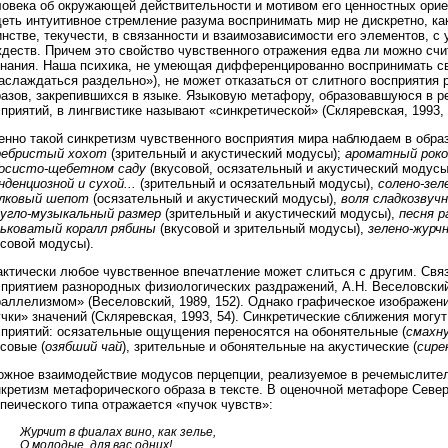
ловека об окружающей действительности и мотивом его ценностных ори
еть интуитивное стремление разума воспринимать мир не дискретно, как 
нстве, текучести, в связанности и взаимозависимости его элементов, с
деств. Причем это свойство чувственного отражения едва ли можно счи
знания. Наша психика, не умеющая дифференцированно воспринимать с
аслаждаться раздельно»), не может отказаться от слитного восприятия
разов, закрепившихся в языке. Языковую метафору, образовавшуюся в р
приятий, в лингвистике называют «синкретической» (Скляревская, 1993, 
енно такой синкретизм чувственного восприятия мира наблюдаем в обр
ребристый хохот
(зрительный и акустический модусы);
ароматный рок
росисто-щебетном саду
(вкусовой, осязательный и акустический модусы
денциозной и сухой...
(зрительный и осязательный модусы),
солено-зел
лковый шепот
(осязательный и акустический модусы),
воля сладкозвуч
ругло-музыкальный размер
(зрительный и акустический модусы),
песня р
рьковатый коралл рябины
(вкусовой и зрительный модусы),
зелено-журч
усовой модусы).
актически любое чувственное впечатление может слиться с другим. Свя
сприятием разнородных физиологических раздражений, А.Н. Веселовски
аллелизмом» (Веселовский, 1989, 152). Однако графическое изображени
чки» значений (Скляревская, 1993, 54). Синкретические сближения мог
сприятий: осязательные ощущения переносятся на обонятельные (
смахну
совые (
озябший чай
), зрительные и обонятельные на акустические (
сире
ожное взаимодействие модусов перцепции, реализуемое в речемыслител
кретизм метафорического образа в тексте. В оценочной метафоре Север
пеического типа отражается «пучок чувств»:
Журчит в фиалах вино, как зелье,
О молодые, для вас одних!