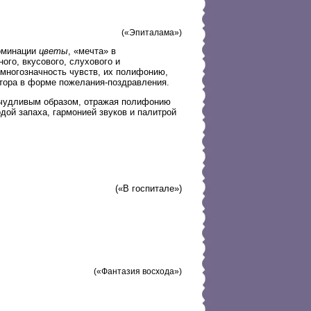
(«Эпиталама»)
номинации
цветы
, «мечта» в
го, вкусового, слухового и
многозначность чувств, их полифонию,
тора в форме пожелания-поздравления.
ичудливым образом, отражая полифонию
дой запаха, гармонией звуков и палитрой
(«В госпитале»)
(«Фантазия восхода»)