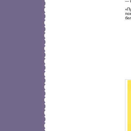
— 
«П
по
бе