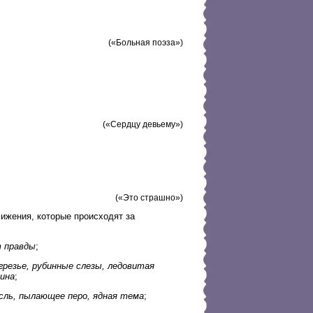
(«Больная поэза»)
(«Сердцу девьему»)
(«Это страшно»)
ижения, которые происходят за
т правды
;
грезье, рубинные слезы, ледовитая
ина
;
сль, пылающее перо, ядная тема
;