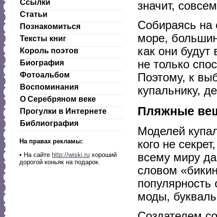
Ссылки
значит, совсе
Статьи
Собираясь на 
Познакомиться
море, большин
Тексты книг
как они будут
Король поэтов
не только спо
Биография
Фотоальбом
Поэтому, к вы
Воспоминания
купальнику, д
О Серебряном веке
Пляжные вещ
Прогулки в Интернете
Библиография
Моделей купал
На правах рекламы:
кого не секре
всему миру да
• На сайте
http://wiski.ru
хороший
дорогой коньяк на подарок.
словом «бикин
популярность 
моды, букваль
Создателем со