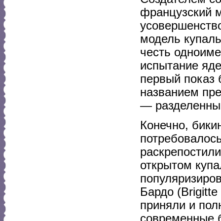
французский м
усовершенство
модель купаль
честь одноиме
испытание яде
первый показ 
названием пр
— разделенны
Конечно, бики
потребовалось
раскрепостили
открытом купа
популяризиров
Бардо (Brigit
приняли и пол
современные 