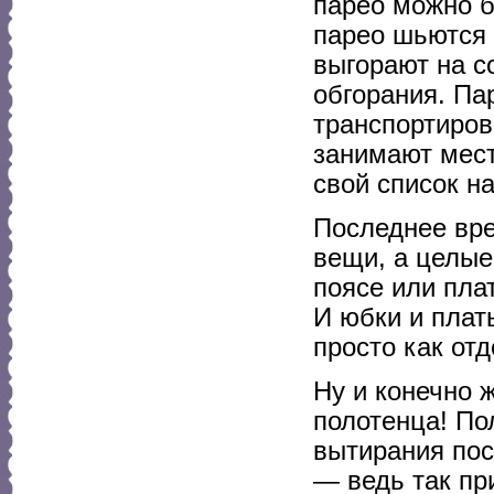
парео можно б
парео шьются 
выгорают на с
обгорания. Пар
транспортиров
занимают мест
свой список н
Последнее вре
вещи, а целы
поясе или пла
И юбки и плат
просто как от
Ну и конечно 
полотенца! По
вытирания пос
— ведь так пр