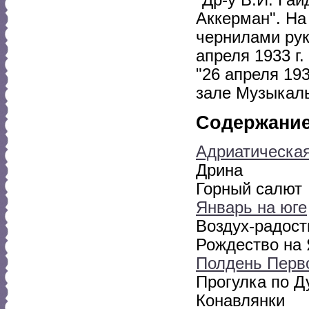
Аккерман". На
чернилами руко
апреля 1933 г.
"26 апреля 19
зале Музыкаль
Содержани
Адриатическа
Дрина
Горный салют
Январь на юге
Воздух-радост
Рождество на
Полдень Перв
Прогулка по Д
Конавлянки