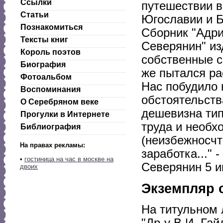
Ссылки
путешествии в
Статьи
Югославии и Б
Познакомиться
Сборник "Адри
Тексты книг
Северянин" из
Король поэтов
собственные с
Биография
же пытался ра
Фотоальбом
Нас побудило 
Воспоминания
обстоятельств
О Серебряном веке
дешевизна ти
Прогулки в Интернете
труда и необх
Библиография
(неизбежносчть
На правах рекламы:
заработка..." 
•
гостиница на час в москве на
Северянин 5 и
двоих
Экземпляр 
На титульном 
"Др-у В.И. Гай