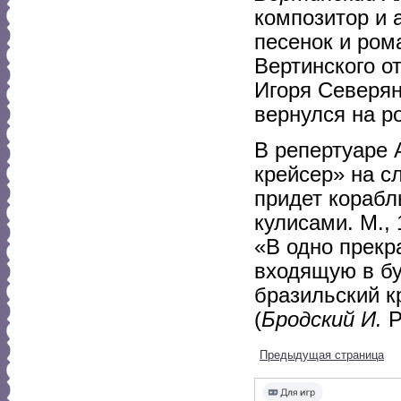
композитор и 
песенок и ром
Вертинского от
Игоря Северян
вернулся на ро
В репертуаре 
крейсер» на с
придет корабл
кулисами. М.,
«В одно прекр
входящую в бух
бразильский кр
(
Бродский И.
Р
Предыдущая страница