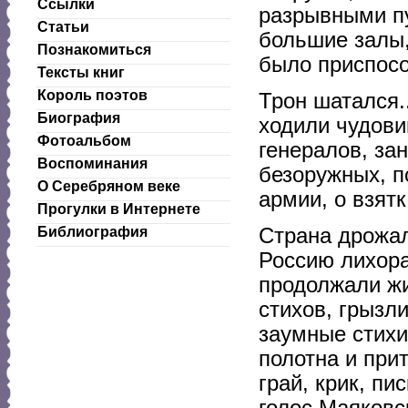
Ссылки
разрывными пу
Статьи
большие залы,
Познакомиться
было приспосо
Тексты книг
Король поэтов
Трон шатался.
Биография
ходили чудови
Фотоальбом
генералов, за
Воспоминания
безоружных, п
О Серебряном веке
армии, о взят
Прогулки в Интернете
Страна дрожал
Библиография
Россию лихора
продолжали жи
стихов, грызл
заумные стихи
полотна и при
грай, крик, пи
голос Маяковс