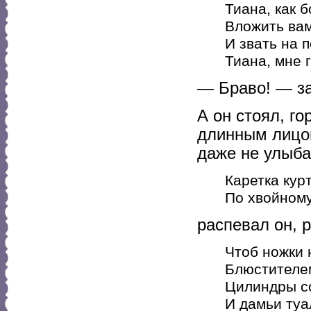
Тиана, как б
Вложить вам
И звать на 
Тиана, мне 
— Браво! — за
А он стоял, г
длинным лицом
даже не улыба
Каретка кур
По хвойному
распевал он, 
Чтоб ножки 
Блюстителе
Цилиндры со
И дамьи туа