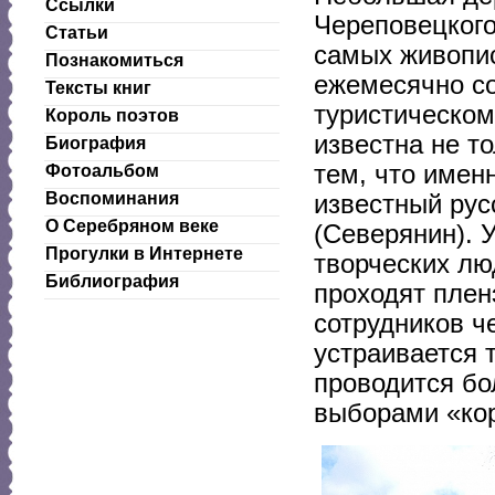
Ссылки
Череповецкого
Статьи
самых живопис
Познакомиться
ежемесячно со
Тексты книг
туристическом
Король поэтов
известна не т
Биография
тем, что имен
Фотоальбом
Воспоминания
известный рус
О Серебряном веке
(Северянин). 
Прогулки в Интернете
творческих лю
Библиография
проходят плен
сотрудников ч
устраивается 
проводится бо
выборами «кор