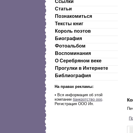
Ссылки
Статьи
Познакомиться
Тексты книг
Король поэтов
Биография
Фотоальбом
Воспоминания
О Серебряном веке
Прогулки в Интернете
Библиография
На правах рекламы:
•
Вся информация об этой
компании
банкротство ооо
.
Ко
Регистрация ООО Ип.
Печ
П