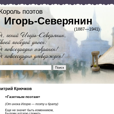
Король поэтов
Игорь-Северянин
(1887—1941)
итрий Крючков
«Газетным поэтам»
(От инока Игорю — поэту и брату)
Еще не значит быть изменником,
Былому алтарю служить,