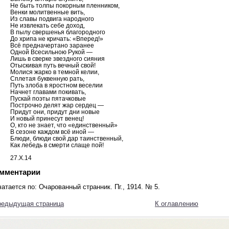
Не быть толпы покорным пленником,
Венки молитвенные вить,
Из славы подвига народного
Не извлекать себе доход,
В пылу свершенья благородного
До хрипа не кричать: «Вперед!»
Всё предначертано заранее
Одной Всесильною Рукой —
Лишь в сверке звездного сияния
Отыскивая путь вечный свой!
Молися жарко в темной келии,
Сплетая буквенную рать,
Путь злоба в яростном веселии
Начнет главами покивать,
Пускай поэты пятачковые
Построчно делят жар сердец —
Придут они, придут дни новые
И новый принесут венец!
О, кто не знает, что «единственный»
В сезоне каждом всё иной —
Блюди, блюди свой дар таинственный,
Как лебедь в смерти слаще пой!
27.Х.14
мментарии
атается по: Очарованный странник. Пг., 1914. № 5.
редыдущая страница
К оглавлению