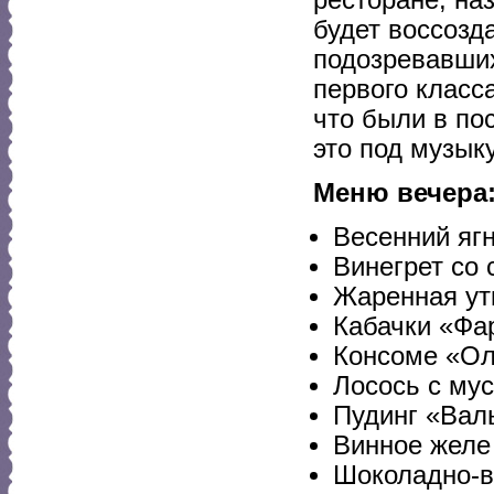
будет воссозд
подозревавших
первого класс
что были в по
это под музыку
Меню вечера
Весенний яг
Винегрет со
Жаренная ут
Кабачки «Фа
Консоме «Ол
Лосось с му
Пудинг «Ва
Винное желе
Шоколадно-