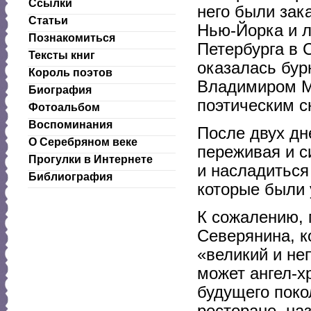
Ссылки
него были зак
Статьи
Нью-Йорка и л
Познакомиться
Петербурга в 
Тексты книг
оказалась бур
Король поэтов
Владимиром Ма
Биография
поэтическим с
Фотоальбом
Воспоминания
После двух дн
О Серебряном веке
переживая и с
Прогулки в Интернете
и насладиться
Библиография
которые были 
К сожалению, 
Северянина, ко
«великий и не
может ангел-хр
будущего поко
ресторане, на