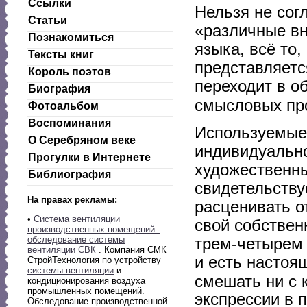
Ссылки
Нельзя не сог
Статьи
«различные в
Познакомиться
языка, всё то,
Тексты книг
представляетс
Король поэтов
переходит в о
Биография
смысловых пр
Фотоальбом
Воспоминания
Используемые
О Серебряном веке
индивидуальн
Прогулки в Интернете
художественный
Библиография
свидетельству
На правах рекламы:
расценивать о
•
Система вентиляции
свой собствен
производственных помещений -
обследование системы
трем-четырем 
вентиляции СВК
. Компания СМК
и есть настоящ
СтройТехнология по устройству
системы вентиляции
и
смешать ни с 
кондиционирования воздуха
промышленных помещений.
экспрессии в 
Обследование производственной