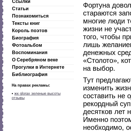
Ссылки
Фортуна довол
Статьи
стараются зап
Познакомиться
многие люди то
Тексты книг
жизни не учас
Король поэтов
того, чтобы п
Биография
лишь желание
Фотоальбом
денежных сред
Воспоминания
«Столото», ко
О Серебряном веке
на выбор.
Прогулки в Интернете
Библиография
Тут предлагаю
На правах рекламы:
изменить жизн
•
жк glorax зеленые высоты
составить не 
отзывы
рекордный суп
десятков лет 
Именно поэтом
необходимо, о