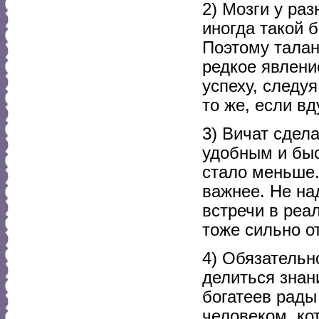
2) Мозги у ра
иногда такой 
Поэтому талан
редкое явлени
успеху, следуя
то же, если вд
3) Вичат сдел
удобным и быс
стало меньше.
важнее. Не на
встречи в реа
тоже сильно о
4) Обязательн
делиться знан
богатеев рады
человеком, ко