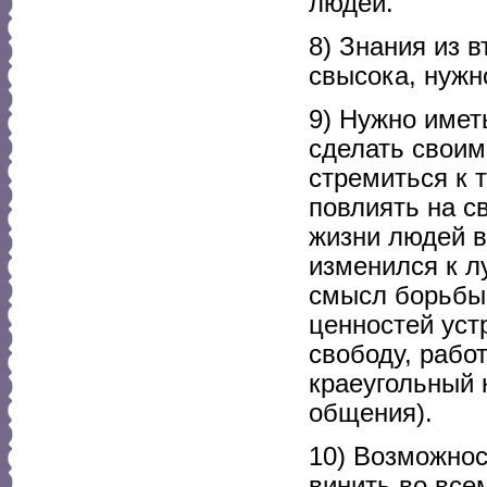
людей.
8) Знания из 
свысока, нужн
9) Нужно имет
сделать своим
стремиться к 
повлиять на с
жизни людей в
изменился к л
смысл борьбы,
ценностей уст
свободу, рабо
краеугольный
общения).
10) Возможнос
винить во все