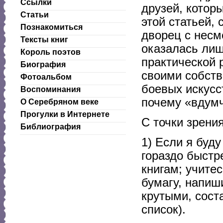
Ссылки
друзей, котор
Статьи
этой статьей,
Познакомиться
дворец с несм
Тексты книг
оказалась лиш
Король поэтов
практической 
Биография
своими собст
Фотоальбом
боевых искусс
Воспоминания
почему «вдумч
О Серебряном веке
Прогулки в Интернете
С точки зрения
Библиография
1) Если я буду
гораздо быстр
книгам; учите
бумагу, напиш
крутыми, соста
список).