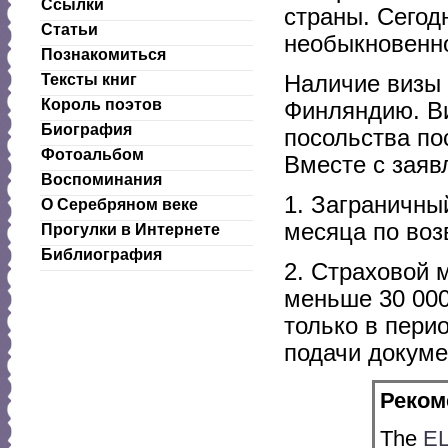
Ссылки
страны. Сегод
Статьи
необыкновенн
Познакомиться
Наличие визы 
Тексты книг
Король поэтов
Финляндию. Ви
Биография
посольства по
Фотоальбом
Вместе с заяв
Воспоминания
1. Заграничны
О Серебряном веке
месяца по воз
Прогулки в Интернете
Библиография
2. Страховой 
меньше 30 000
только в пери
подачи докуме
Реком
The
EL