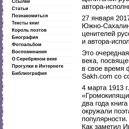
Ссылки
автора-исполн
Статьи
Познакомиться
27 января 201
Тексты книг
Южно-Сахалинс
Король поэтов
ценителей рус
Биография
и автора-испо
Фотоальбом
Это очередная
Воспоминания
О Серебряном веке
века, посвяще
Прогулки в Интернете
в свое время 
Библиография
Sakh.com со с
4 марта 1913 
«Громокипящий
два года книг
окружали поэт
популярности.
Как заметил И