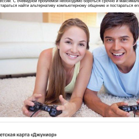
рессии. С очевидной проблемой необходимо бороться срочно и максима
стараться найти альтернативу компьютерному общению и постараться ег