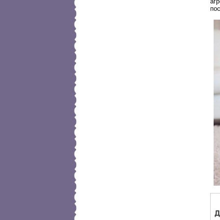
аг
по