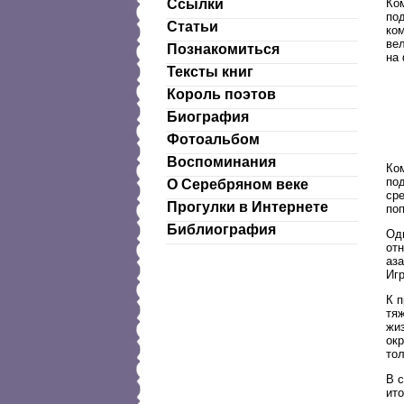
Ко
Ссылки
по
Статьи
ком
вел
Познакомиться
на
Тексты книг
Король поэтов
Биография
Фотоальбом
Воспоминания
Ко
по
О Серебряном веке
ср
Прогулки в Интернете
поп
Библиография
Од
от
аз
Иг
К 
тя
жиз
ок
то
В 
ит