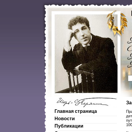
За
Главная страница
Пр
де
Новости
пут
100
Публикации