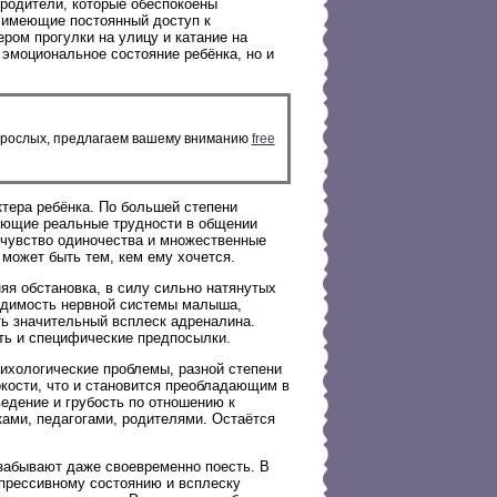
родители, которые обеспокоены
, имеющие постоянный доступ к
ром прогулки на улицу и катание на
 эмоциональное состояние ребёнка, но и
взрослых, предлагаем вашему вниманию
free
ктера ребёнка. По большей степени
еющие реальные трудности в общении
 чувство одиночества и множественные
 может быть тем, кем ему хочется.
яя обстановка, в силу сильно натянутых
удимость нервной системы малыша,
ть значительный всплеск адреналина.
ть и специфические предпосылки.
ихологические проблемы, разной степени
окости, что и становится преобладающим в
ведение и грубость по отношению к
ами, педагогами, родителями. Остаётся
 забывают даже своевременно поесть. В
епрессивному состоянию и всплеску