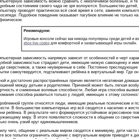
мпьютерную зависимость можно сравнить с неизлечимой болезнью, и те 
дробным состоянием своего чада не зря волнуются. Большинство детей
пьютеру проводят практически всё своё время в сети, заменяя компьюте
осипеде. Подобное поведение оказывает пагубное влияние не только на
 физическое.
Рекомендуем:
Игровые консоли сейчас как никогда популярны среди детей и 
xbox live codes
для комфортной и захватывающей игры онлайн.
мпьютерная зависимость напрямую зависит от особенностей и черт хара
добной зависимостью страдают дети, имеющие низкую самооценку и им
еди сверстников, а также неуверенные в себе. Постоянно преследующее
ытки самоутвердится, подталкивают ребёнка в виртуальный мир. Где он
ной и достаточно распространённых причин является негативная домашн
ношений между детьми и родителями. Причиной может быть легкая возб
артность и сниженные волевые способности. Любая игра способна вызва
романия способна развиться только у людей, имеющих к этому склоннос
проблемной группе относятся люди, имеющие реальные психические и пс
жести. В большинстве компьютерных игр всё сводится к насилию и жест
ни ребёнка. В результате чего формируется устойчивое агрессивное по
ружающему миру. В итоге появляются сложности в общении со сверстник
лько очень узкий круг единомышленников.
силу чего, общение с реальным миром сводится к минимуму, дети часто
оге все попытки ограничить общение с виртуальным миром приводят к д