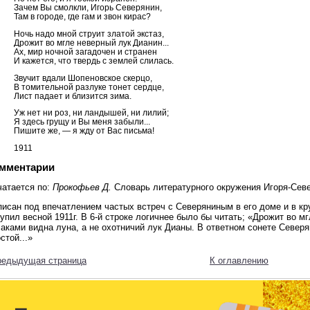
Зачем Вы смолкли, Игорь Северянин,
Там в городе, где гам и звон кирас?
Ночь надо мной струит златой экстаз,
Дрожит во мгле неверный лук Дианин...
Ах, мир ночной загадочен и странен
И кажется, что твердь с землей слилась.
Звучит вдали Шопеновское скерцо,
В томительной разлуке тонет сердце,
Лист падает и близится зима.
Уж нет ни роз, ни ландышей, ни лилий;
Я здесь грущу и Вы меня забыли...
Пишите же, — я жду от Вас письма!
1911
мментарии
чатается по:
Прокофьев Д.
Словарь литературного окружения Игоря-Северя
исан под впечатлением частых встреч с Северяниным в его доме и в кр
упил весной 1911г. В 6-й строке логичнее было бы читать; «Дрожит во мг
аками видна луна, а не охотничий лук Дианы. В ответном сонете Север
стой...»
редыдущая страница
К оглавлению