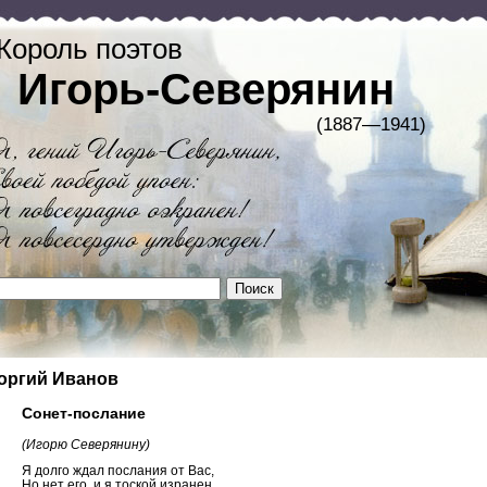
Король поэтов
Игорь-Северянин
(1887—1941)
оргий Иванов
Сонет-послание
(Игорю Северянину)
Я долго ждал послания от Вас,
Но нет его, и я тоской изранен.