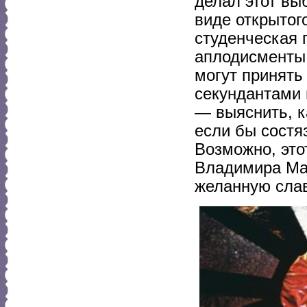
делал этот вы
виде открытог
студенческая 
аплодисменты 
могут принять
секундантами 
— выяснить, к
если бы состя
Возможно, это
Владимира Мая
желанную слав