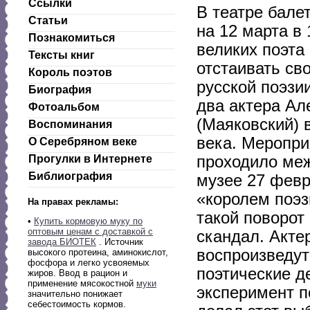
Ссылки
В театре бале
Статьи
на 12 марта в
Познакомиться
великих поэта
Тексты книг
отстаивать св
Король поэтов
русской поэзи
Биография
два актера Ал
Фотоальбом
(Маяковский) 
Воспоминания
века. Меропри
О Серебряном веке
проходило меж
Прогулки в Интернете
Библиография
музее 27 февр
«королем поэз
На правах рекламы:
такой поворот
•
Купить кормовую муку по
оптовым ценам с доставкой с
скандал. Акте
завода БИОТЕК
. Источник
воспроизведут
высокого протеина, аминокислот,
фосфора и легко усвояемых
поэтические д
жиров. Ввод в рацион и
применение мясокостной
муки
эксперимент п
значительно понижает
себестоимость кормов.