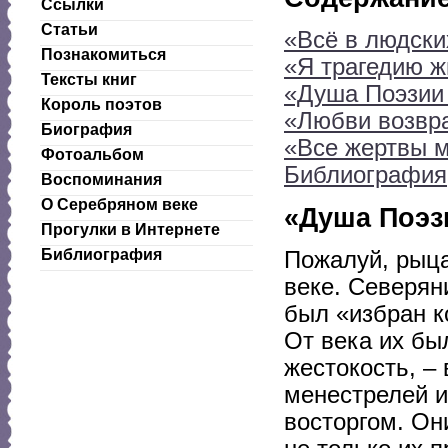
Ссылки
Статьи
«Всё в людски
Познакомиться
«Я трагедию ж
Тексты книг
«Душа Поэзии
Король поэтов
«Любви возвра
Биография
«Все жертвы м
Фотоальбом
Библиография
Воспоминания
О Серебряном веке
«Душа Поэз
Прогулки в Интернете
Библиография
Пожалуй, рыца
веке. Северян
был «избран к
От века их бы
жестокость, –
менестрелей и
восторгом. Он