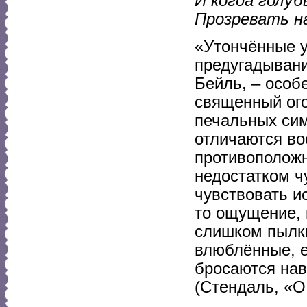
И когда голуб
Прозревать на
«Утончённые у
предугадывани
Бейль, – особ
священный ого
печальных сим
отличаются во
противополож
недостатком ч
чувствовать и
то ощущение, 
слишком пылк
влюблённые, е
бросаются нав
(Стендаль, «О