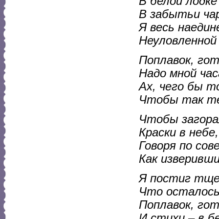
В белой лодке
В забытьи ча
Я весь наедин
Неуловленной
Поплавок, гот
Надо мной ча
Ах, чего бы т
Чтобы так те
Чтобы загорал
Краски в небе,
Говоря по сов
Как изверивши
Я постиг тще
Что осталось
Поплавок, гот
И стихи – в б