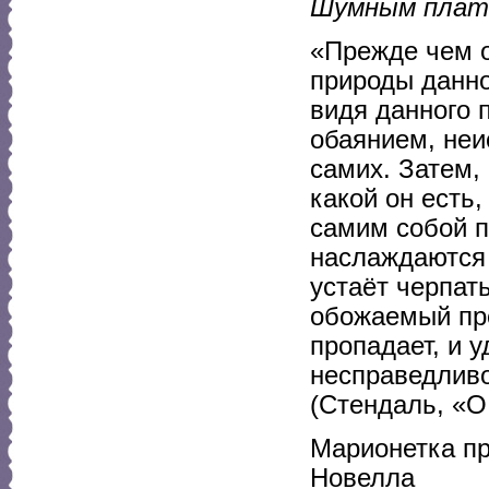
Шумным плать
«Прежде чем 
природы данно
видя данного 
обаянием, неи
самих. Затем, 
какой он есть,
самим собой п
наслаждаются 
устаёт черпат
обожаемый пре
пропадает, и 
несправедлив
(Стендаль, «О
Марионетка п
Новелла