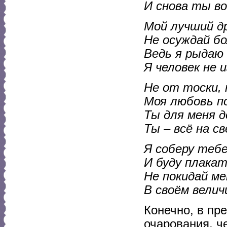
И снова ты во
Мой лучший др
Не осуждай б
Ведь я рыдаю 
Я человек не и
Не от тоски, 
Моя любовь по
Ты для меня д
Ты – всё на с
Я соберу теб
И буду плакат
Не покидай ме
В своём велич
Конечно, в пр
очарования, ч