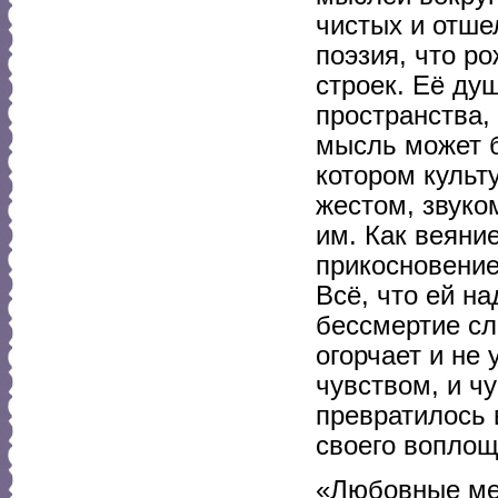
чистых и отше
поэзия, что р
строек. Её душ
пространства,
мысль может б
котором культ
жестом, звуко
им. Как веяни
прикосновение
Всё, что ей н
бессмертие сл
огорчает и не 
чувством, и чу
превратилось 
своего воплощ
«Любовные меч