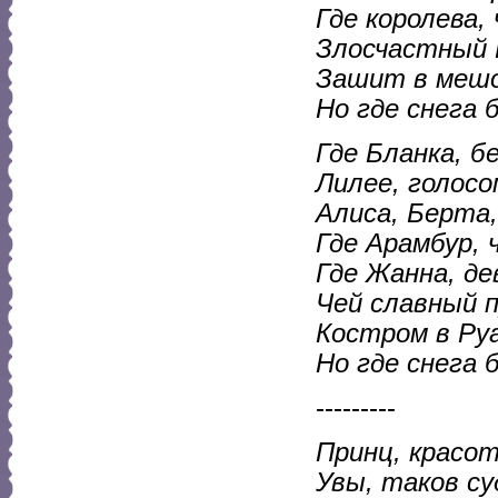
Где королева,
Злосчастный Б
Зашит в мешок
Но где снега
Где Бланка, б
Лилее, голосо
Алиса, Берта,
Где Арамбур, 
Где Жанна, де
Чей славный 
Костром в Руа
Но где снега
---------
Принц, красо
Увы, таков су