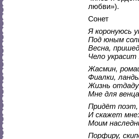
любви»).
Сонет
Я коронуюсь 
Под юным сол
Весна, пришед
Чело украсит 
Жасмин, ромаш
Фиалки, ланд
Жизнь отдаду
Мне для венца
Придёт поэт, 
И скажет мне
Моим наследн
Порфиру, скип