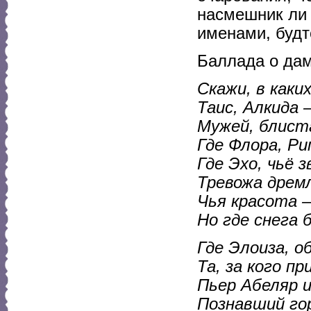
насмешник ли 
именами, будт
Баллада о да
Скажи, в каких
Таис, Алкида 
Мужей, блист
Где Флора, Р
Где Эхо, чьё з
Тревожа дрем
Чья красота –
Но где снега
Где Элоиза, о
Та, за кого п
Пьер Абеляр и
Познавший го