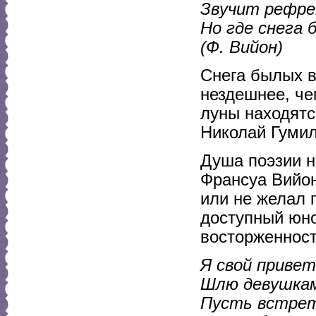
Звучит рефре
Но где снега 
(Ф. Вийон)
Снега былых в
нездешнее, че
луны находятс
Николай Гумил
Душа поэзии н
Франсуа Вийон
или не желал 
доступный юно
восторженнос
Я свой привет
Шлю девушкам
Пусть встрет