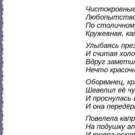
Чистокровные
Любопытством
По столичному
Кружевная, ка
Улыбаясь пре
И считая холо
Вдруг заметил
Нечто красочн
Оборванец, кр
Шевелил её ч
И проснулась 
И она передёр
Повелела кап
На подушку ат
И толпа оскор