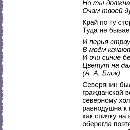
Но ты должна 
Очам твоей ду
Край по ту ст
Туда не бывае
И перья стра
В моём качают
И очи синие б
Цветут на да
(А. А. Блок)
Северянин был
гражданской в
северному хо
равнодушна к 
как спичку на 
оберегла поэт