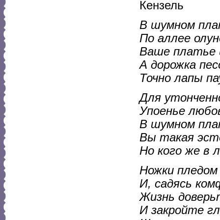
Кензель
В шумном пла
По аллее олун
Ваше платье 
А дорожка пес
Точно лапы па
Для утонченно
Упоенье любов
В шумном пла
Вы такая эст
Но кого же в 
Ножки пледом
И, садясь ко
Жизнь доверь
И закройте г