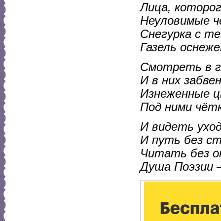
Лица, которо
Неуловимые ч
Снегурка с те
Газель оснеже
Смотреть в г
И в них забве
Изнеженные 
Под ними чёт
И видеть ухо
И путь без с
Читать без ок
Душа Поэзии –