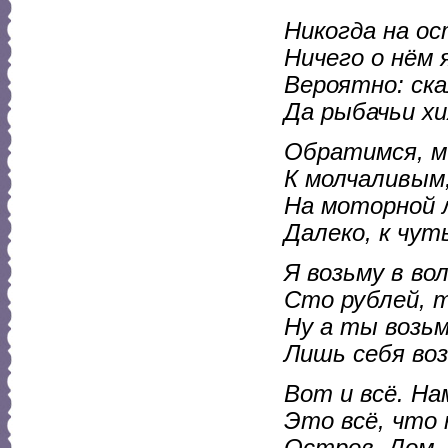
Никогда на ос
Ничего о нём 
Вероятно: ска
Да рыбачьи х
Обратимся, ми
К молчаливым
На моторной 
Далеко, к чут
Я возьму в во
Сто рублей, т
Ну а ты возьм
Лишь себя воз
Вот и всё. На
Это всё, что