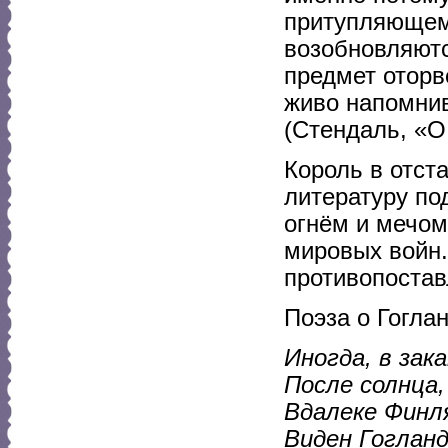
притупляющем
возобновляютс
предмет оторв
живо напомнив
(Стендаль, «О
Король в отст
литературу по
огнём и мечом
мировых войн.
противопостав
Поэза о Гогла
Иногда, в зак
После солнца,
Вдалеке Финл
Виден Гогланд