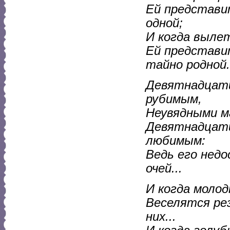
Ей представи
одной;
И когда вылет
Ей представи
тайно родной.
Девятнадцати
рубимым,
Неувядными ма
Девятнадцат
любимым:
Ведь его нед
очей...
И когда молод
Веселятся рез
них...