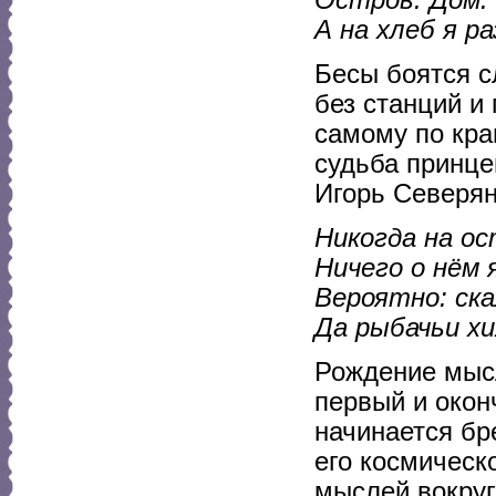
Остров. Дом.
А на хлеб я р
Бесы боятся с
без станций и
самому по кра
судьба принце
Игорь Северян
Никогда на ос
Ничего о нём 
Вероятно: ска
Да рыбачьи х
Рождение мысл
первый и окон
начинается бр
его космическ
мыслей вокруг