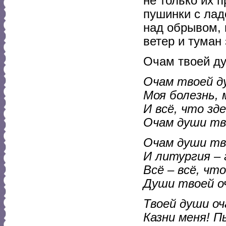
не только их п
пушинки с лад
над обрывом, 
ветер и туман 
Очам твоей д
Очам твоей д
Моя болезнь, 
И всё, что зде
Очам души тво
Очам души тв
И литургия –
Всё – всё, чт
Души твоей о
Твоей души оч
Казни меня! П