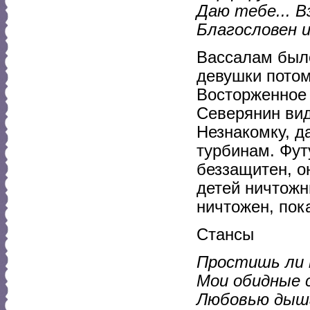
Даю тебе... В
Благословен и
Вассалам было
девушки потом»
Восторженное 
Северянин вид
Незнакомку, д
турбинам. Фут
беззащитен, он
детей ничтожн
ничтожен, пок
Стансы
Простишь ли 
Мои обидные 
Любовью дыша