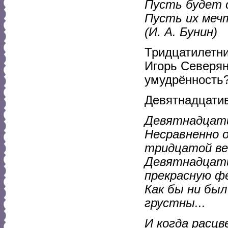
Пусть будет с
Пусть их меч
(И. А. Бунин)
Тридцатилетни
Игорь Северян
умудрённость
Девятнадцати
Девятнадцати
Несравненно 
тридцатой ве
Девятнадцати
прекрасную ф
Как бы ни бы
грустны...
И когда расц