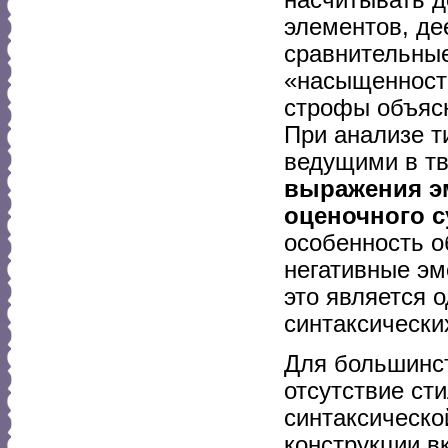
элементов, де
сравнительные
«насыщенност
строфы объясн
При анализе т
ведущими в т
выражения э
оценочного 
особенность о
негативные эм
это является 
синтаксически
Для большинст
отсутствие ст
синтаксическо
конструкции в