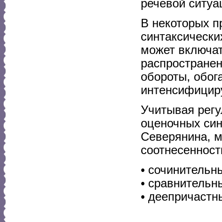
речевой ситуа
В некоторых п
синтаксически
может включат
распространен
обороты, обог
интенсифициру
Учитывая регу
оценочных син
Северянина, 
соотнесенност
• сочинительн
• сравнительн
• деепричастн