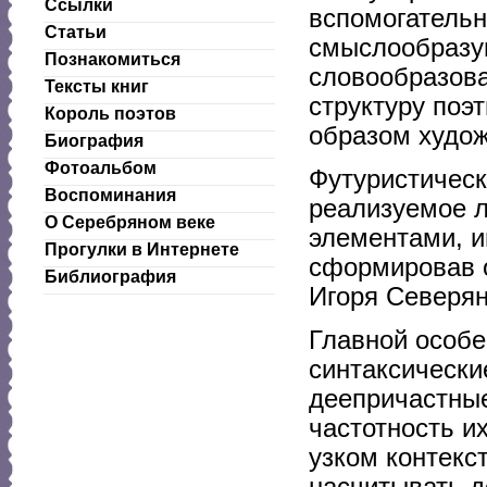
Ссылки
вспомогатель
Статьи
смыслообразу
Познакомиться
словообразов
Тексты книг
структуру поэ
Король поэтов
образом худож
Биография
Фотоальбом
Футуристическ
Воспоминания
реализуемое 
О Серебряном веке
элементами, и
Прогулки в Интернете
сформировав 
Библиография
Игоря Северян
Главной особ
синтаксически
деепричастные
частотность и
узком контекс
насчитывать д