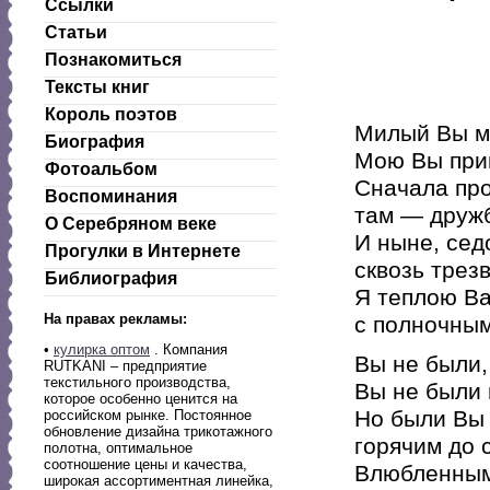
Ссылки
Статьи
Познакомиться
Тексты книг
Король поэтов
Милый Вы м
Биография
Мою Вы при
Фотоальбом
Сначала пр
Воспоминания
там — друж
О Серебряном веке
И ныне, сед
Прогулки в Интернете
сквозь трез
Библиография
Я теплою В
На правах рекламы:
с полночны
•
кулирка оптом
. Компания
Вы не были,
RUTKANI – предприятие
текстильного производства,
Вы не были 
которое особенно ценится на
Но были Вы 
российском рынке. Постоянное
обновление дизайна трикотажного
горячим до 
полотна, оптимальное
соотношение цены и качества,
Влюбленным
широкая ассортиментная линейка,