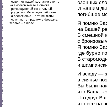
озонных сло
позволяет нашей компании стоять
на высоком месте в списке
И Вашим ды
производителей текстильной
продукции. Мы всегда работаем
погибшее мо
на опережение – летние ткани
поступают в продажу в феврале,
Я помню Вас
тёплые – в июле.
на Вашей р
В смешной к
с бронзовым
Я помню Вас
где бурно п
В старомод
и шампанск
И всюду — 
в сиянье по
Вы были на
что Ваша же
Что друг Ва
что все на 