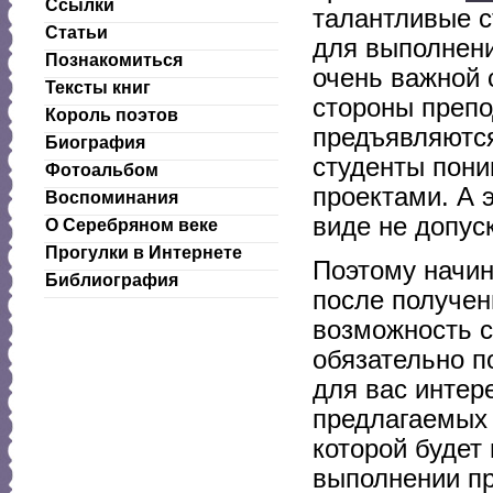
Ссылки
талантливые с
Статьи
для выполнени
Познакомиться
очень важной 
Тексты книг
стороны препо
Король поэтов
предъявляются
Биография
студенты пони
Фотоальбом
проектами. А 
Воспоминания
виде не допус
О Серебряном веке
Прогулки в Интернете
Поэтому начин
Библиография
после получен
возможность с
обязательно п
для вас интере
предлагаемых 
которой будет
выполнении пр