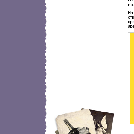
и 
На 
стр
ср
ар