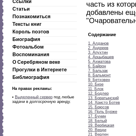
Ссылки
часть из котор
Статьи
добавлены еще
Познакомиться
"Очаровательн
Тексты книг
Король поэтов
Содержание
Биография
1. Алданов
Фотоальбом
2. Андреев
3. Апухтин
Воспоминания
4. Арцыбашев
5. Ахматова
О Серебряном веке
6. Байрон
Прогулки в Интернете
7. Бальзак
8. Бальмонт
Библиография
9. Бетховен
10. Бизе
На правах рекламы:
11. Блок
12. Бодлер
•
Выделенный сервер
под любые
13. Боратынский
задачи в долгосрочную аренду.
14. Христо Ботев
15. Брюсов
16. Поль Бурже
17. Бунин
18. Белый
19. Вербицкая
20. Верди
21. Верлен