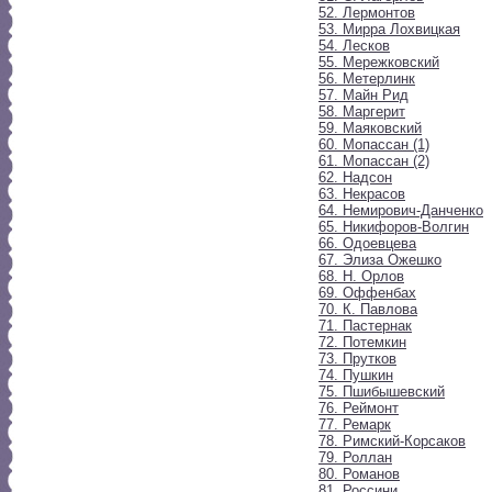
52. Лермонтов
53. Мирра Лохвицкая
54. Лесков
55. Мережковский
56. Метерлинк
57. Майн Рид
58. Маргерит
59. Маяковский
60. Мопассан (1)
61. Мопассан (2)
62. Надсон
63. Некрасов
64. Немирович-Данченко
65. Никифоров-Волгин
66. Одоевцева
67. Элиза Ожешко
68. Н. Орлов
69. Оффенбах
70. К. Павлова
71. Пастернак
72. Потемкин
73. Прутков
74. Пушкин
75. Пшибышевский
76. Реймонт
77. Ремарк
78. Римский-Корсаков
79. Роллан
80. Романов
81. Россини