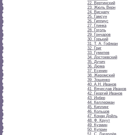
22. Вертинский
23. Жюль Верн
24. Виснапу
25. Гамсун
26. Гиппиус
27. Глинка
28. Гоголь
29. Гончаров
30. Горький
31. Т. А. Гофман
32. Григ
33. Гумилев
34. Достоевский
35. Дучич
36. Дюма
37. Есенин
38. Жеромский
39. Зощенко
40. А.Н. Иванов
41. Вячеслав Иванов
42. Георгий Иванов
43. Инбер
44. Келлерман
45. Киплинг
46. Кольцов
47. Конан Дойль
48. Ф. Круут
49. Кузмин
50. Куприн
51. С. Лагерлёв