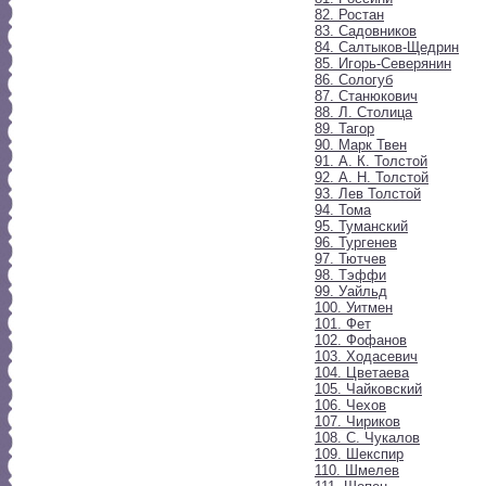
82. Ростан
83. Садовников
84. Салтыков-Щедрин
85. Игорь-Северянин
86. Сологуб
87. Станюкович
88. Л. Столица
89. Тагор
90. Марк Твен
91. А. К. Толстой
92. А. Н. Толстой
93. Лев Толстой
94. Тома
95. Туманский
96. Тургенев
97. Тютчев
98. Тэффи
99. Уайльд
100. Уитмен
101. Фет
102. Фофанов
103. Ходасевич
104. Цветаева
105. Чайковский
106. Чехов
107. Чириков
108. С. Чукалов
109. Шекспир
110. Шмелев