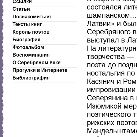
Ссылки
состоялся лит
Статьи
шампанском...
Познакомиться
Латвии» и был
Тексты книг
Серебряного в
Король поэтов
выступал в Ла
Биография
На литературн
Фотоальбом
Воспоминания
творчества — 
О Серебряном веке
поэта до позд
Прогулки в Интернете
ностальгия по
Библиография
Касянич и Ро
импровизации 
Северянина в 
Изюмикой меро
поэтического 
рижских поэто
Мандельштама,