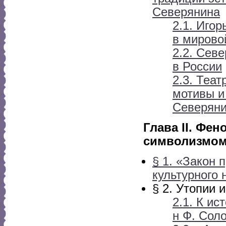
Северянина
2.1. Иго
в мирово
2.2. Сев
в России
2.3. Теа
мотивы и
Северян
Глава II. Фе
символизмом
§ 1. «Закон
культурного 
§ 2. Утопии 
2.1. К и
н Ф. Сол