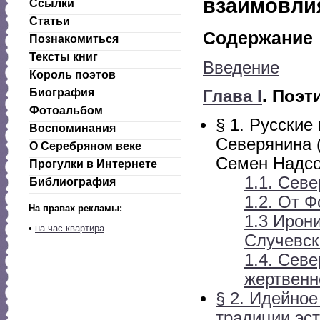
взаимовли
Ссылки
Статьи
Содержание
Познакомиться
Тексты книг
Введение
Король поэтов
Биография
Глава I
. Поэт
Фотоальбом
§ 1. Русские
Воспоминания
Северянина 
О Серебряном веке
Семен Надсо
Прогулки в Интернете
1.1. Сев
Библиография
1.2. От 
На правах рекламы:
1.3 Ирон
•
на час квартира
Случевск
1.4. Сев
жертвенн
§ 2. Идейно
традиции эст