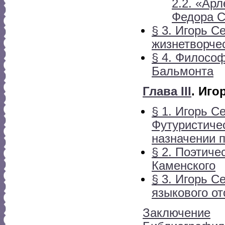
2.2. «Ар
Федора С
§ 3. Игорь 
жизнетворче
§ 4. Философ
Бальмонта
Глава III
. Иго
§ 1. Игорь 
Футуристичес
назначении 
§ 2. Поэтиче
Каменского
§ 3. Игорь 
языкового о
Заключение