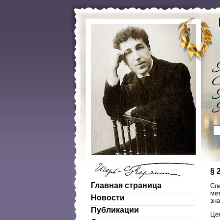
§ 
Главная страница
Сп
мет
Новости
зна
Публикации
Це