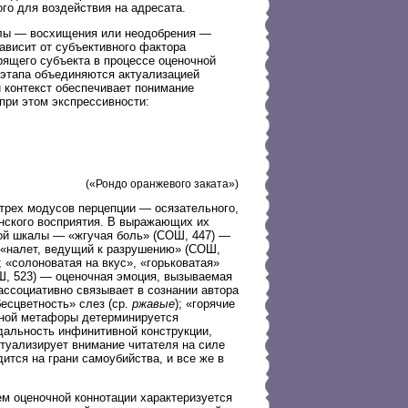
го для воздействия на адресата.
алы — восхищения или неодобрения —
ависит от субъективного фактора
ящего субъекта в процессе оценочной
 этапа объединяются актуализацией
 контекст обеспечивает понимание
при этом экспрессивности:
(«Рондо оранжевого заката»)
трех модусов перцепции — осязательного,
инского восприятия. В выражающих их
ой шкалы — «жгучая боль» (СОШ, 447) —
, «налет, ведущий к разрушению» (СОШ,
 «солоноватая на вкус», «горьковатая»
ОШ, 523) — оценочная эмоция, вызываемая
ассоциативно связывает в сознании автора
есцветность» слез (ср.
ржавые
); «горячие
чной метафоры детерминируется
дальность инфинитивной конструкции,
ктуализирует внимание читателя на силе
ится на грани самоубийства, и все же в
ем оценочной коннотации характеризуется