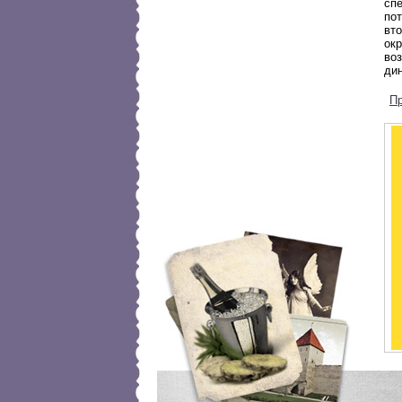
сп
по
вто
ок
во
ди
П