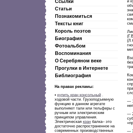
и 
Ссылки
об
Статьи
зн
св
Познакомиться
ко
смы
Тексты книг
Король поэтов
Ли
(Г.
Биография
(Л.
гно
Фотоальбом
мет
Воспоминания
Вз
О Серебряном веке
бе
тра
Прогулки в Интернете
Ком
Библиография
кон
спр
На правах рекламы:
пр
сл
•
купить кран консольный
.
ходовой части. Грузоподъемную
— 
функцию в данном агрегате
не
выполняют тали или тельферы с
ручным или электрическим
— 
принципом управления.
су
Электрическая
кран
балка– это
«п
достаточно распространенное на
современных производственных
— 