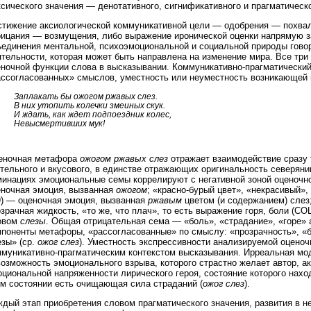
сического значения — денотативного, сигнификативного и прагматическо
стижение аксиологической коммуникативной цели — одобрения — похв
рицания — возмущения, либо выражение иронической оценки напрямую з
ъединения ментальной, психоэмоциональной и социальной природы говор
ятельности, которая может быть направлена на изменение мира. Все три
еночной функции слова в высказывании. Коммуникативно-прагматический
ассогласованных» смыслов, уместность или неуместность возникающей 
Заплакать бы ожогом ржавых слез.
В них утопить колечки змеиных скук.
И ждать, как ждет подпоездник колес,
Невысмертивших мук!
еночная метафора
ожогом ржавых слез
отражает взаимодействие сразу 
ительного и вкусового, в единстве отражающих оригинальность северян
минациях эмоциональные семы коррелируют с негативной зоной оценочн
еночная эмоция, вызванная
ожогом
; «красно-бурый цвет», «некрасивый»
9) — оценочная эмоция, вызванная
ржавым
цветом (и содержанием) слез;
зрачная жидкость, «то же, что плач», то есть выражение горя, боли (С
овом
слезы
. Общая отрицательная сема — «боль», «страдание», «горе» 
мпоненты метафоры, «рассогласованные» по смыслу: «прозрачность», «б
езы» (ср.
ожог слез
). Уместность экспрессивности анализируемой оцено
ммуникативно-прагматическим контекстом высказывания. Ирреальная мо
озможность эмоционального взрыва, которого страстно желает автор, а
циональной напряженности лирического героя, состояние которого наход
ом состоянии есть очищающая сила страданий (
ожог слез
).
дый этап приобретения словом прагматического значения, развития в н