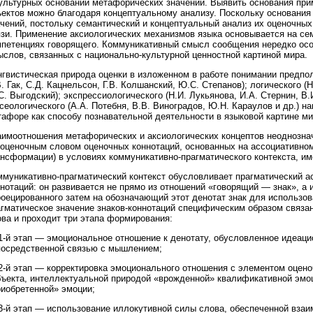
культурных оснований метафорических значений. Выявить основания при
ъектов можно благодаря концептуальному анализу. Поскольку основания 
ачений, постольку семантический и концептуальный анализ их оценочны
язи. Применение аксиологических механизмов языка основывается на се
мпетенциях говорящего. Коммуникативный смысл сообщения нередко осо
слов, связанных с национально-культурной ценностной картиной мира.
нгвистическая природа оценки в изложенном в работе понимании предпо
В. Гак, С.Д. Кацнельсон, Г.В. Колшанский, Ю.С. Степанов); логического 
С. Выгодский); экспрессиологического (Н.И. Лукьянова, И.А. Стернин, В
сеологического (А.А. Потебня, В.В. Виноградов, Ю.Н. Караулов и др.) 
афоре как способу познавательной деятельности в языковой картине ми
аимоотношения метафорических и аксиологических концептов неоднозна
зоценочным словом оценочных коннотаций, основанных на ассоциативно
нсформации) в условиях коммуникативно-прагматического контекста, им
муникативно-прагматический контекст обусловливает прагматический ас
нотаций: он развивается не прямо из отношений «говорящий — знак», а
оецированного затем на обозначающий этот денотат знак для использова
агматическое значение знаков-коннотаций специфическим образом связа
ова и проходит три этапа формирования:
1-й этап — эмоциональное отношение к денотату, обусловленное идеаци
посредственной связью с мышлением;
2-й этап — корректировка эмоционального отношения с элементом оцен
бъекта, интеллектуальной природой «врожденной» квалификативной эмо
риобретенной» эмоции;
3-й этап — использование иллокутивной силы слова, обеспеченной взаи