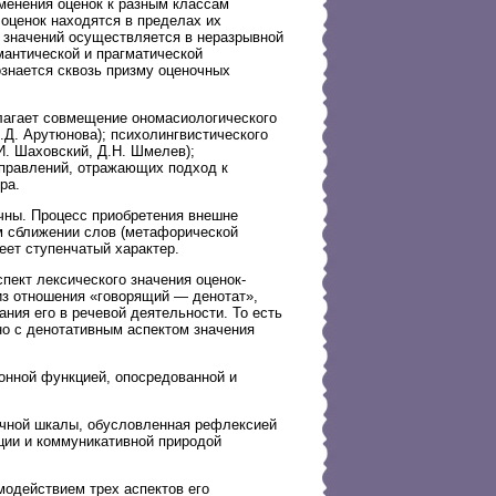
менения оценок к разным классам
оценок находятся в пределах их
х значений осуществляется в неразрывной
мантической и прагматической
знается сквозь призму оценочных
лагает совмещение ономасиологического
(Н.Д. Арутюнова); психолингвистического
.И. Шаховский, Д.Н. Шмелев);
направлений, отражающих подход к
ра.
чны. Процесс приобретения внешне
м сближении слов (метафорической
еет ступенчатый характер.
пект лексического значения оценок-
 из отношения «говорящий — денотат»,
ния его в речевой деятельности. То есть
но с денотативным аспектом значения
онной функцией, опосредованной и
очной шкалы, обусловленная рефлексией
ции и коммуникативной природой
модействием трех аспектов его