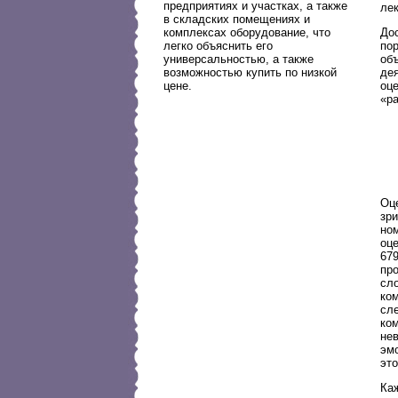
предприятиях и участках, а также
лек
в складских помещениях и
До
комплексах оборудование, что
по
легко объяснить его
об
универсальностью, а также
де
возможностью купить по низкой
оц
цене.
«р
Оц
зр
но
оц
67
про
сл
ко
сл
ко
нев
эмо
эт
Каж