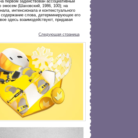
на первом задействован ассоциативный
эмосем (Шаховский, 1986, 100); на
нала, интенсионала и контекстуального
ое содержание слова, детерминирующее его
евое здесь взаимодействуют, придавая
Следующая страница