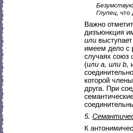
Безумствую
Глупец
, что
Важно отметит
дизъюнкция им
или
выступает
имеем дело с 
случаях союз
(
или a, или b
,
соединительно
которой члены
друга. При со
семантические
соединительн
5.
Семантичес
К антонимиче