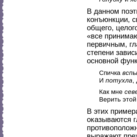
В данном поэт
конъюнкции, с
общего, целого
«все принимаю
первичным, г
степени завис
основной фун
Спичка
вспы
И
потухла
,
Как мне
сев
Верить этой 
В этих пример
оказываются г
противоположн
выражают преж