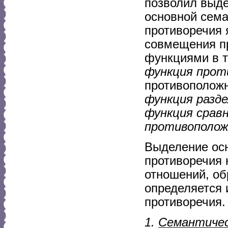
позволил выде
основной сема
противоречия
совмещения п
функциями в 
функция прот
противополож
функция разд
функция срав
противополо
Выделение ос
противоречия 
отношений, об
определяется 
противоречия.
1.
Семантичес