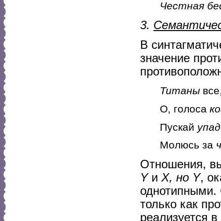
Честная бе
3.
Семантичес
В синтагматич
значение прот
противоположн
Титаны
все
О, голоса
к
Пускай
упад
Молюсь за
Отношения, в
Y
и
X, но Y
, о
однотипными.
только как пр
реализуется в