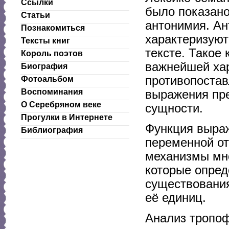
Ссылки
было показано
Статьи
антонимия. Ан
Познакомиться
характеризуют
Тексты книг
тексте. Такое
Король поэтов
важнейшей хар
Биография
противопостав
Фотоальбом
Воспоминания
выражения пре
О Серебряном веке
сущности.
Прогулки в Интернете
Функция выра
Библиография
переменной от
механизмы мно
которые опред
существования
её единиц.
Анализ тропоф