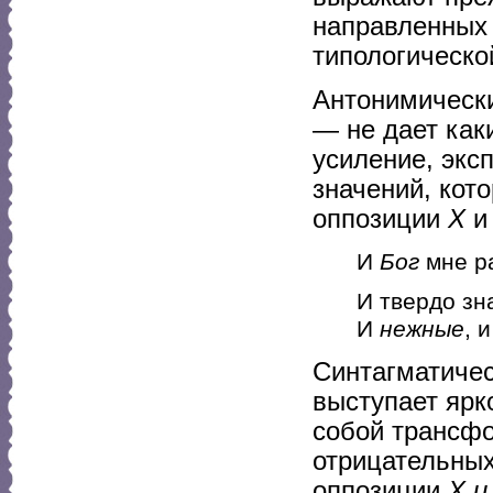
направленных 
типологическо
Антонимическ
— не дает как
усиление, экс
значений, кот
оппозиции
X
И
Бог
мне р
И твердо зн
И
нежные
, 
Синтагматичес
выступает ярк
собой трансфо
отрицательных
оппозиции
X и