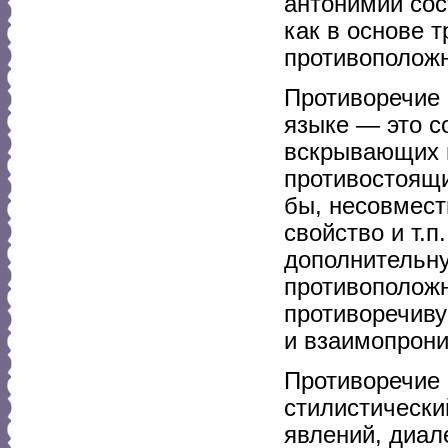
антонимии сос
как в основе 
противоположн
Противоречие 
языке — это с
вскрывающих 
противостоящи
бы, несовмест
свойство и т.п
дополнительну
противоположн
противоречиву
и взаимопрони
Противоречие 
стилистически
явлений, диал