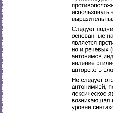
противоположн
использовать 
выразительных
Следует подче
основанные на
является прот
но и речевых 
антонимов инд
явление стили
авторского сл
Не следует от
антонимией, п
лексическое я
возникающая к
уровне синтак