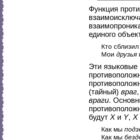
Функция проти
взаимоисключ
взаимопроника
единого объект
Кто сблизил
Мои
друзья
Эти языковые
противополож
противоположн
(тайный)
враг
враги
. Основ
противоположн
будут
X
и
Y
,
Х
Как мы
подз
Как мы
безд