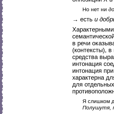
Но нет ни
д
→ есть
и добр
Характерными 
семантическо
в речи оказыв
(контексты), 
средства выра
интонация соеди
интонация пр
характерна дл
для отдельных
противоположн
Я слишком д
Полушутя, 