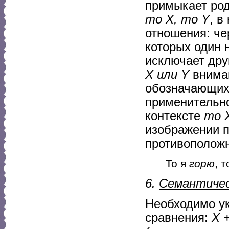
примыкает род
то X, то Y
, в
отношения: че
которых один 
исключает дру
X или Y
вниман
обозначающих 
применительно
контексте
то 
изображении п
противоположн
То я
горю
, 
6.
Семантичес
Необходимо ук
сравнения:
X 