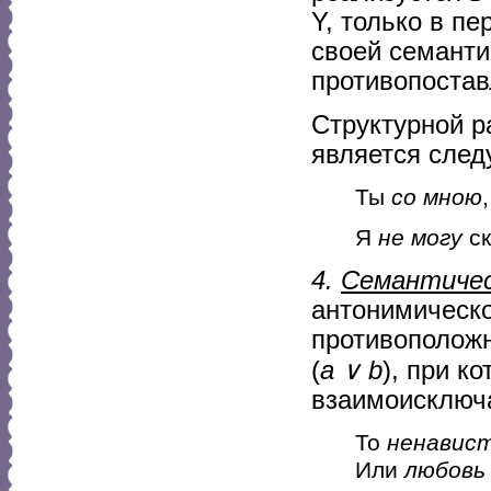
Y, только в п
своей семант
противопостав
Структурной р
является сле
Ты
со мною
Я
не могу
ск
4.
Семантичес
антонимическо
противополож
(
a ∨ b
), при к
взаимоисключа
То
ненавис
Или
любовь