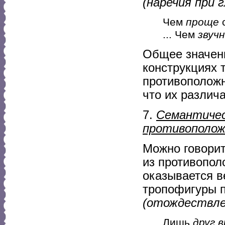
(наречия при г
Чем
проще
с
... Чем
звуч
Общее значени
конструкциях 
противоположн
что их различа
7.
Семантичес
противополо
Можно говорит
из противопол
оказывается в
тропофигуры 
(отождествлен
Лишь
друг 