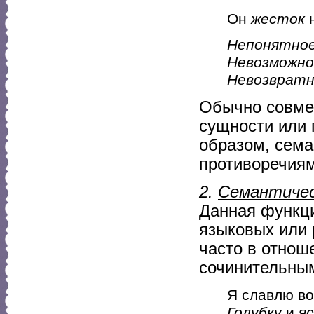
Он
жесток
н
Непонятно
Невозможно
Невозвратн
Обычно совме
сущности или 
образом, сема
противоречиям
2.
Семантичес
Данная функци
языковых или 
часто в отнош
сочинительны
Я славлю в
Голубку
и
я