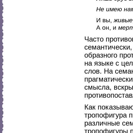
Не имею на
И вы,
живые
А он, и
мер
Часто противо
семантически,
образного про
на языке с це
слов. На сема
прагматически
смысла, вскр
противопостав
Как показыва
тропофигура п
различные се
тропофигуры 