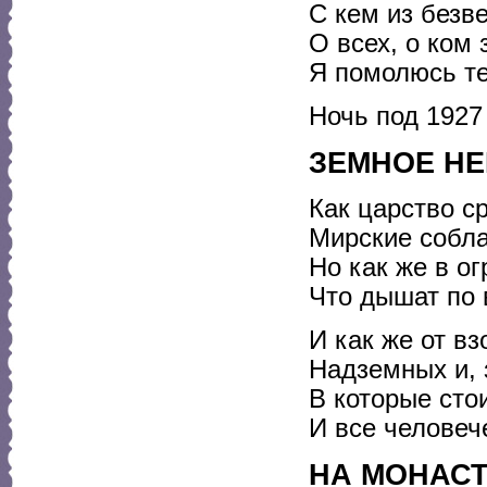
С кем из безв
О всех, о ком
Я помолюсь те
Ночь под 1927 
ЗЕМНОЕ Н
Как царство с
Мирские собла
Но как же в ог
Что дышат по 
И как же от вз
Надземных и, з
В которые сто
И все человеч
НА МОНАС