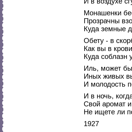
И в воздухе с
Монашенки бе
Прозрачны взо
Куда земные д
Обету - в скор
Как вы в кров
Куда соблазн 
Иль, может бы
Иных живых вы
И молодость 
И в ночь, ког
Свой аромат и
Не ищете ли п
1927