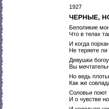
1927
ЧЕРНЫЕ, Н
Белоликие мон
Что в телах т
И когда порха
Не теряете л
Девушки богоу
Вы мечтательн
Но ведь плоть
Как же совлад
Соловьи поют 
И о чувстве н