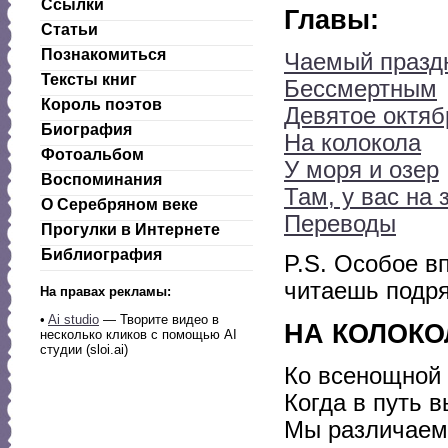
Ссылки
Главы:
Статьи
Познакомиться
Чаемый празд
Тексты книг
Бессмертным
Король поэтов
Девятое октяб
Биография
На колокола
Фотоальбом
У моря и озер
Воспоминания
Там, у вас на
О Серебряном веке
Переводы
Прогулки в Интернете
Библиография
P.S. Особое в
читаешь подря
На правах рекламы:
•
Ai studio
— Творите видео в
НА КОЛОКО
несколько кликов с помощью AI
студии (sloi.ai)
Ко всенощной 
Когда в путь 
Мы различаем