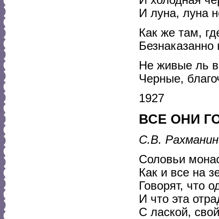
И холодная че
И луна, луна н
Как же там, г
Безнаказанно 
Не живые ль в
Черные, благо
1927
ВСЕ ОНИ Г
С.В. Рахманин
Соловьи монас
Как и все на з
Говорят, что о
И что эта отра
С лаской, сво